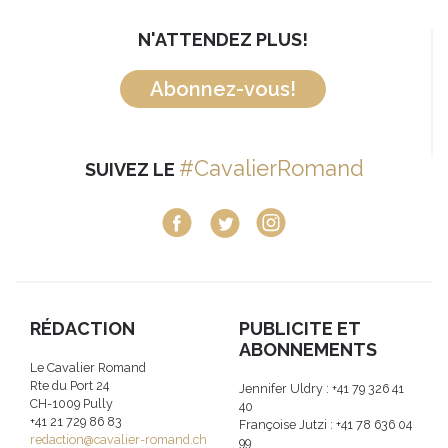
N'ATTENDEZ PLUS!
Abonnez-vous!
#CavalierRomand
SUIVEZ LE
RÉDACTION
PUBLICITE ET
ABONNEMENTS
Le Cavalier Romand
Rte du Port 24
Jennifer Uldry : +41 79 326 41
CH-1009 Pully
40
+41 21 729 86 83
Françoise Jutzi : +41 78 636 04
redaction@cavalier-romand.ch
99