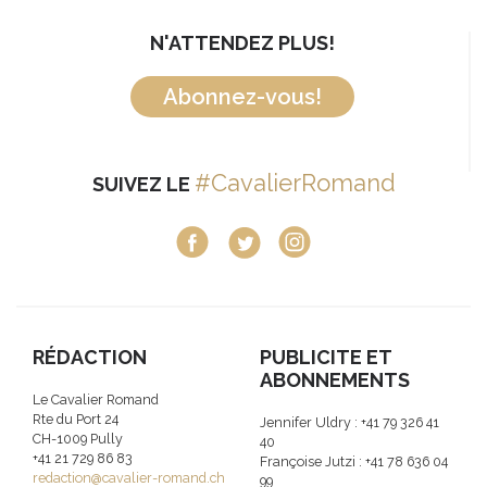
N'ATTENDEZ PLUS!
Abonnez-vous!
#CavalierRomand
SUIVEZ LE
RÉDACTION
PUBLICITE ET
ABONNEMENTS
Le Cavalier Romand
Rte du Port 24
Jennifer Uldry : +41 79 326 41
CH-1009 Pully
40
+41 21 729 86 83
Françoise Jutzi : +41 78 636 04
redaction@cavalier-romand.ch
99