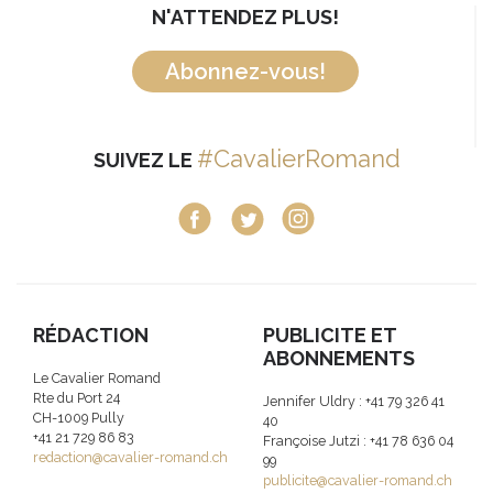
N'ATTENDEZ PLUS!
Abonnez-vous!
#CavalierRomand
SUIVEZ LE
RÉDACTION
PUBLICITE ET
ABONNEMENTS
Le Cavalier Romand
Rte du Port 24
Jennifer Uldry : +41 79 326 41
CH-1009 Pully
40
+41 21 729 86 83
Françoise Jutzi : +41 78 636 04
redaction@cavalier-romand.ch
99
publicite@cavalier-romand.ch