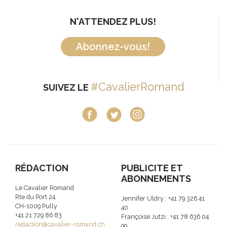
N'ATTENDEZ PLUS!
Abonnez-vous!
#CavalierRomand
SUIVEZ LE
RÉDACTION
PUBLICITE ET
ABONNEMENTS
Le Cavalier Romand
Rte du Port 24
Jennifer Uldry : +41 79 326 41
CH-1009 Pully
40
+41 21 729 86 83
Françoise Jutzi : +41 78 636 04
redaction@cavalier-romand.ch
99