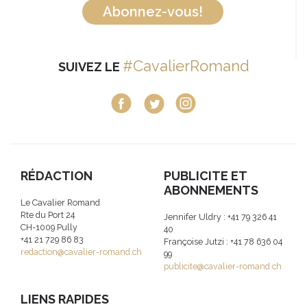
Abonnez-vous!
#CavalierRomand
SUIVEZ LE
RÉDACTION
PUBLICITE ET
ABONNEMENTS
Le Cavalier Romand
Rte du Port 24
Jennifer Uldry : +41 79 326 41
CH-1009 Pully
40
+41 21 729 86 83
Françoise Jutzi : +41 78 636 04
redaction@cavalier-romand.ch
99
publicite@cavalier-romand.ch
LIENS RAPIDES