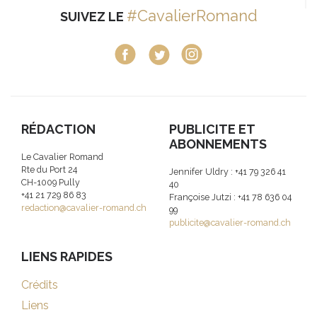
#CavalierRomand
SUIVEZ LE
RÉDACTION
PUBLICITE ET
ABONNEMENTS
Le Cavalier Romand
Rte du Port 24
Jennifer Uldry : +41 79 326 41
CH-1009 Pully
40
+41 21 729 86 83
Françoise Jutzi : +41 78 636 04
redaction@cavalier-romand.ch
99
publicite@cavalier-romand.ch
LIENS RAPIDES
Crédits
Liens