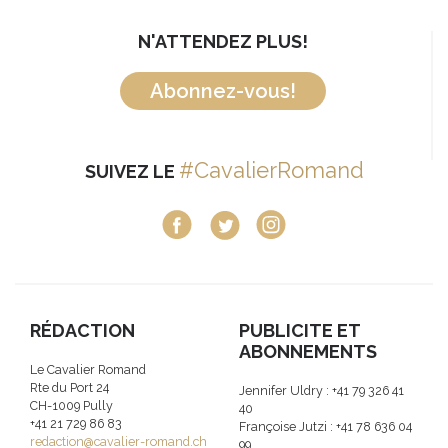
N'ATTENDEZ PLUS!
Abonnez-vous!
#CavalierRomand
SUIVEZ LE
RÉDACTION
PUBLICITE ET
ABONNEMENTS
Le Cavalier Romand
Rte du Port 24
Jennifer Uldry : +41 79 326 41
CH-1009 Pully
40
+41 21 729 86 83
Françoise Jutzi : +41 78 636 04
redaction@cavalier-romand.ch
99