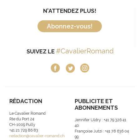
N'ATTENDEZ PLUS!
Abonnez-vous!
#CavalierRomand
SUIVEZ LE
RÉDACTION
PUBLICITE ET
ABONNEMENTS
Le Cavalier Romand
Rte du Port 24
Jennifer Uldry : +41 79 326 41
CH-1009 Pully
40
+41 21 729 86 83
Françoise Jutzi : +41 78 636 04
redaction@cavalier-romand.ch
99