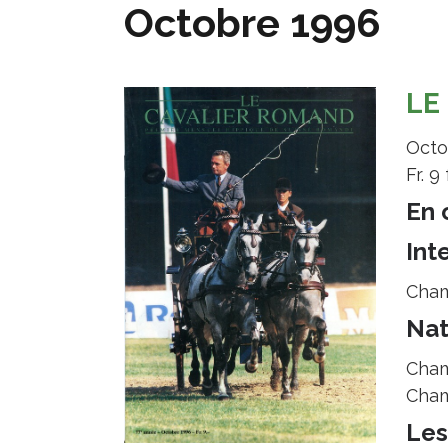
Octobre 1996
LE
Octo
Fr. 9 f
En 
Int
Cham
Nat
Champ
Cham
Les