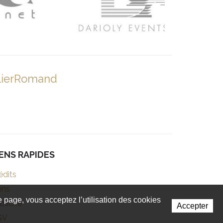
lierRomand
IENS RAPIDES
édits
ens
te page, vous acceptez l’utilisation des cookies
blicité
Accepter
GV