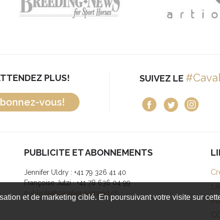
#Cava
ATTENDEZ PLUS!
SUIVEZ LE
bonnez-vous!
PUBLICITE ET ABONNEMENTS
L
Cr
Jennifer Uldry : +41 79 326 41 40
Françoise Jutzi : +41 78 636 04 99
Li
publicite@cavalier-romand.ch
isation et de marketing ciblé. En poursuivant votre visite sur cet
Pu
C