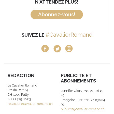
N'ATTENDEZ PLUS!
Abonnez-vous!
#CavalierRomand
SUIVEZ LE
RÉDACTION
PUBLICITE ET
ABONNEMENTS
Le Cavalier Romand
Rte du Port 24
Jennifer Uldry : +41 79 326 41
CH-1009 Pully
40
+41 21 729 86 83
Françoise Jutzi : +41 78 636 04
redaction@cavalier-romand.ch
99
publicite@cavalier-romand.ch