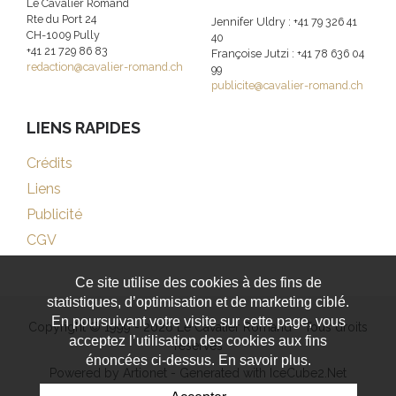
Le Cavalier Romand
Rte du Port 24
Jennifer Uldry : +41 79 326 41
CH-1009 Pully
40
+41 21 729 86 83
Françoise Jutzi : +41 78 636 04
redaction@cavalier-romand.ch
99
publicite@cavalier-romand.ch
LIENS RAPIDES
Crédits
Liens
Publicité
CGV
Ce site utilise des cookies à des fins de
statistiques, d’optimisation et de marketing ciblé.
En poursuivant votre visite sur cette page, vous
Copyright © 1999 - 2026 Le Cavalier Romand - Tous droits
acceptez l’utilisation des cookies aux fins
réservés
énoncées ci-dessus. En savoir plus.
Powered by Artionet
-
Generated with IceCube2.Net