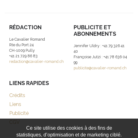
RÉDACTION
PUBLICITE ET
ABONNEMENTS
Le Cavalier Romand
Rte du Port 24
Jennifer Uldry : +41 79 326 41
CH-1009 Pully
40
+41 21 729 86 83
Françoise Jutzi : +41 78 636 04
redaction@cavalier-romand.ch
99
publicite@cavalier-romand.ch
LIENS RAPIDES
Crédits
Liens
Publicité
CGV
Ce site utilise des cookies à des fins de
statistiques, d’optimisation et de marketing ciblé.