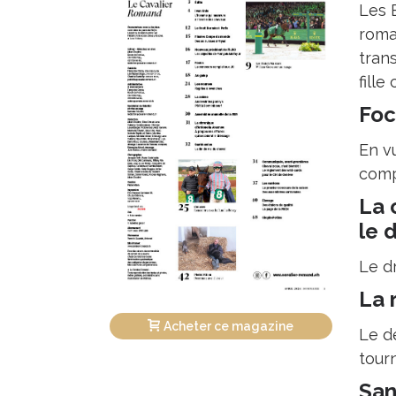
Les 
roma
trans
fille
Foc
En v
comp
La 
le 
Le d
La 
Acheter ce magazine
Le d
tour
San