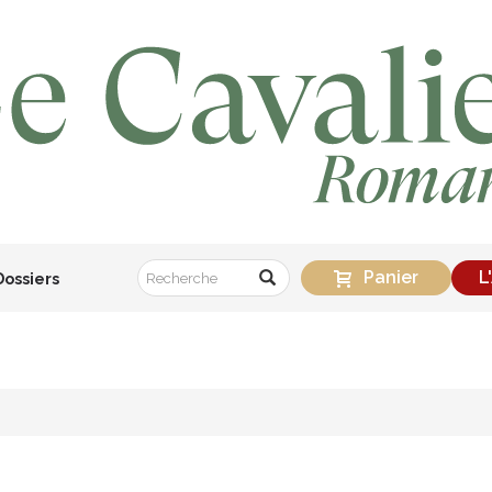
Panier
L
Dossiers