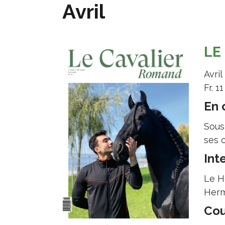
Avril
LE
Avril
Fr. 11
En 
Sous
ses c
Int
Le H
Herm
Cou