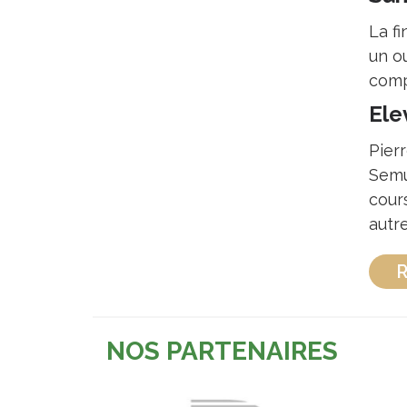
La fi
un o
comp
Ele
Pier
Semu
cour
autre
R
NOS PARTENAIRES