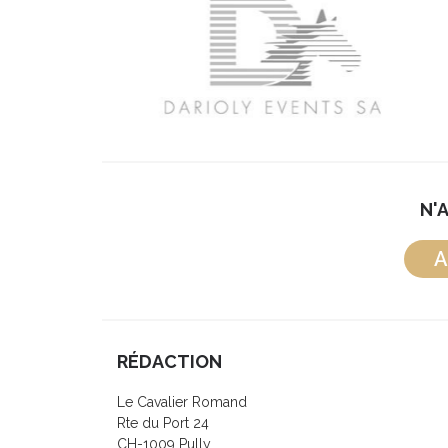
N'
A
RÉDACTION
Le Cavalier Romand
Rte du Port 24
CH-1009 Pully