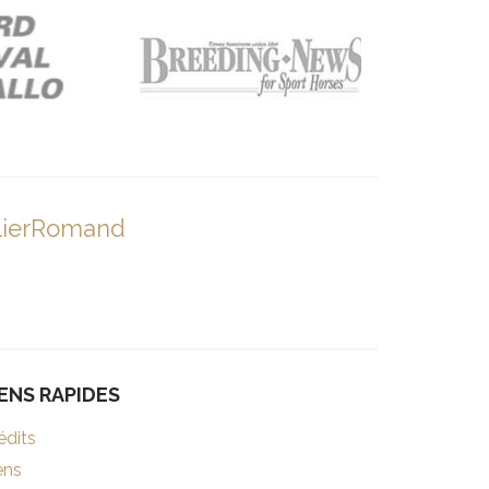
lierRomand
IENS RAPIDES
édits
ens