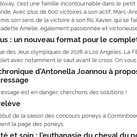
Bovay, c’est une famille incontournable dans le peti
nde. Avec plus de 600 victoires à son actif, Marc-And
mis son sens de la victoire à son fils Xavier, qui se 
 cadette Amélie, également passionnée et victorieuse.
us : un nouveau format pour le comple
ue des Jeux olympiques de 2028 à Los Angeles, La F
let avec notamment le saut avant le cross. On vous 
chronique d’Antonella Joannou à propos
dressage
ressage est en danger, cherchons des solutions !
relève
ébut de la saison des concours poneys à Corminboeu
nent la page des poneys.
té et soin : l’euthanasie du cheval du 