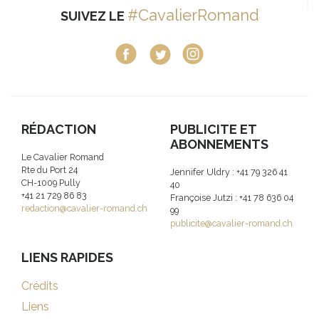
#CavalierRomand
SUIVEZ LE
RÉDACTION
PUBLICITE ET
ABONNEMENTS
Le Cavalier Romand
Rte du Port 24
Jennifer Uldry : +41 79 326 41
CH-1009 Pully
40
+41 21 729 86 83
Françoise Jutzi : +41 78 636 04
redaction@cavalier-romand.ch
99
publicite@cavalier-romand.ch
LIENS RAPIDES
Crédits
Liens