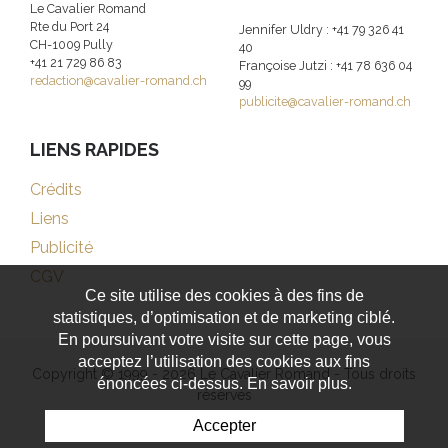
Le Cavalier Romand
Rte du Port 24
Jennifer Uldry : +41 79 326 41
CH-1009 Pully
40
+41 21 729 86 83
Françoise Jutzi : +41 78 636 04
redaction@cavalier-romand.ch
99
publicite@cavalier-romand.ch
LIENS RAPIDES
Crédits
Liens
Publicité
CGV
Ce site utilise des cookies à des fins de
statistiques, d’optimisation et de marketing ciblé.
En poursuivant votre visite sur cette page, vous
acceptez l’utilisation des cookies aux fins
Copyright © 1999 - 2026 Le Cavalier Romand - Tous droits
énoncées ci-dessus. En savoir plus.
réservés
Accepter
Powered by Artionet
-
Generated with IceCube2.Net