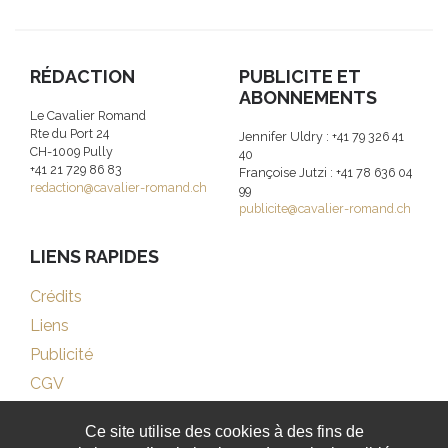
RÉDACTION
PUBLICITE ET
ABONNEMENTS
Le Cavalier Romand
Rte du Port 24
Jennifer Uldry : +41 79 326 41
CH-1009 Pully
40
+41 21 729 86 83
Françoise Jutzi : +41 78 636 04
redaction@cavalier-romand.ch
99
publicite@cavalier-romand.ch
LIENS RAPIDES
Crédits
Liens
Publicité
CGV
Ce site utilise des cookies à des fins de