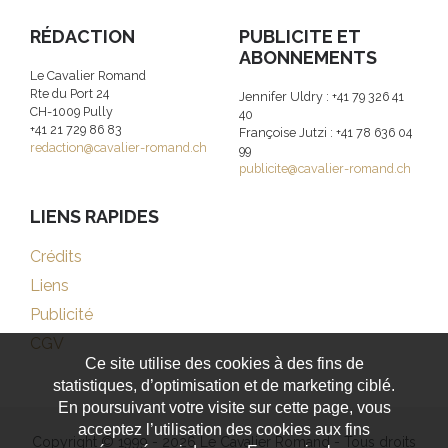
RÉDACTION
PUBLICITE ET
ABONNEMENTS
Le Cavalier Romand
Rte du Port 24
Jennifer Uldry : +41 79 326 41
CH-1009 Pully
40
+41 21 729 86 83
Françoise Jutzi : +41 78 636 04
redaction@cavalier-romand.ch
99
publicite@cavalier-romand.ch
LIENS RAPIDES
Crédits
Liens
Publicité
CGV
Ce site utilise des cookies à des fins de
statistiques, d’optimisation et de marketing ciblé.
En poursuivant votre visite sur cette page, vous
acceptez l’utilisation des cookies aux fins
Copyright © 1999 - 2026 Le Cavalier Romand - Tous droits