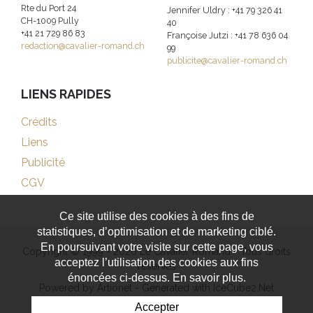
Rte du Port 24
Jennifer Uldry : +41 79 326 41
CH-1009 Pully
40
+41 21 729 86 83
Françoise Jutzi : +41 78 636 04
redaction@cavalier-romand.ch
99
publicite@cavalier-romand.ch
LIENS RAPIDES
Crédits
Liens
Publicité
CGV
Ce site utilise des cookies à des fins de
statistiques, d’optimisation et de marketing ciblé.
En poursuivant votre visite sur cette page, vous
Copyright © 1999 - 2026 Le Cavalier Romand - Tous droits
acceptez l’utilisation des cookies aux fins
réservés
énoncées ci-dessus. En savoir plus.
Powered by Artionet
-
Generated with IceCube2.Net
Accepter