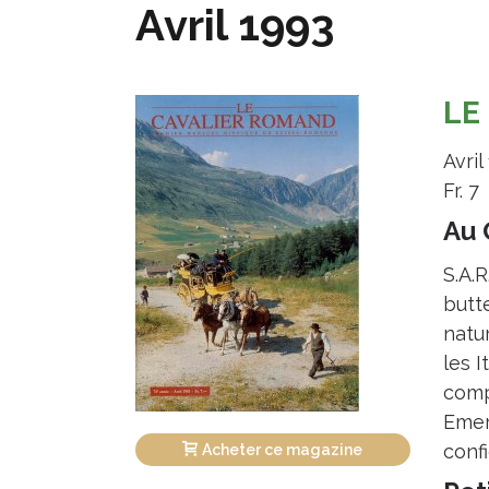
Avril 1993
LE
Avril
Fr. 7
Au 
S.A.R
butte
natu
les I
comp
Emer
conf
Acheter ce magazine