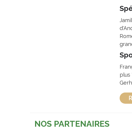
Spé
Jamil
d'An
Rome
gran
Spo
Franç
plus 
Gerh
R
NOS PARTENAIRES