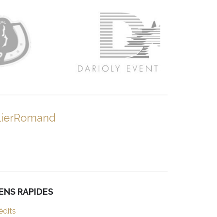
lierRomand
IENS RAPIDES
édits