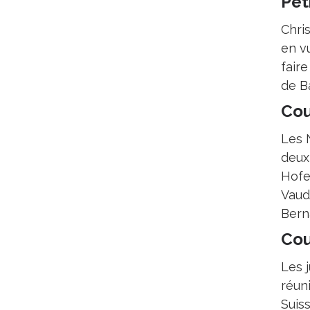
Pet
Chris
en v
faire
de B
Cou
Les 
deux
Hofe
Vaud
Bern
Cou
Les 
réuni
Suis