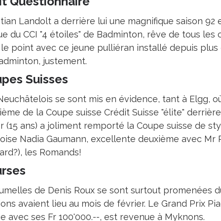
it Questionnaire
tian Landolt a derrière lui une magnifique saison 92 
ue du CCI "4 étoiles" de Badminton, rêve de tous les 
 le point avec ce jeune pulliéran installé depuis plu
adminton, justement.
pes Suisses
Neuchâtelois se sont mis en évidence, tant à Elgg, où
ième de la Coupe suisse Crédit Suisse "élite" derrièr
r (15 ans) a joliment remporté la Coupe suisse de st
oise Nadia Gaumann, excellente deuxième avec Mr Pe
ard?), les Romands!
rses
jumelles de Denis Roux se sont surtout promenées du
ons avaient lieu au mois de février. Le Grand Prix Pi
se avec ses Fr 100'000.--, est revenue à Myknons.