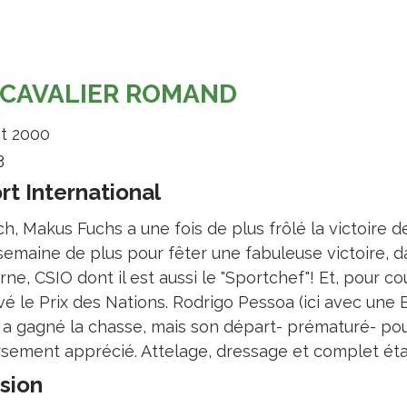
 CAVALIER ROMAND
et 2000
3
rt International
h, Makus Fuchs a une fois de plus frôlé la victoire de
semaine de plus pour fêter une fabuleuse victoire, da
ne, CSIO dont il est aussi le "Sportchef"! Et, pour c
vé le Prix des Nations. Rodrigo Pessoa (ici avec une
 a gagné la chasse, mais son départ- prématuré- po
rsement apprécié. Attelage, dressage et complet étai
sion