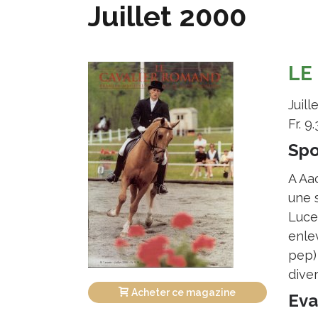
Juillet 2000
LE
Juill
Fr. 9.
Spo
A Aac
une 
Lucer
enle
pep)
dive
Acheter ce magazine
Eva