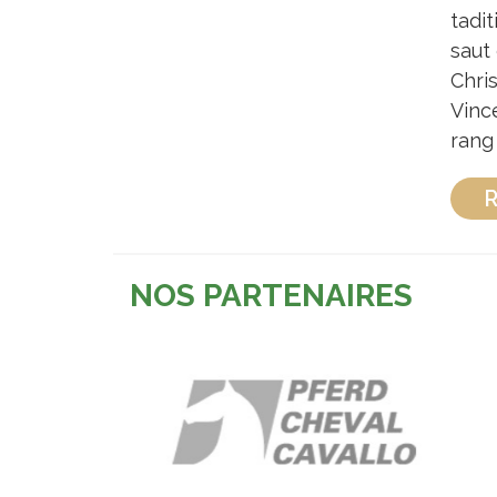
tadi
saut 
Chri
Vince
rang
R
NOS PARTENAIRES