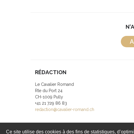
N'
A
RÉDACTION
Le Cavalier Romand
Rte du Port 24
CH-1009 Pully
+41 21 729 86 83
redaction@cavalier-romand.ch
Ce site utilise des cookies à des fins de statistiques, d’optim