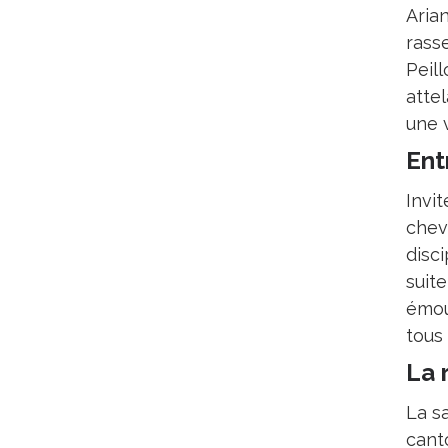
Aria
rass
Peil
atte
une 
Ent
Invi
chev
disc
suite
émou
tous 
La 
La s
cant