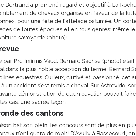
ne Bertrand a promené regard et objectif à La Roche-
emblement de chevaux organisé en faveur de la lutte
lonnex, pour une fête de l'attelage ostumée. Un cort
lages de toutes époques et en tous genres: même le c
voiture savoyarde (photo)!
revue
té par Pro Infirmis Vaud, Bernard Sachsé (photo) éta
al dans la plus noble acception du terme, Bernard Sa
iplines équestres. Curieux, clutivé et passionné, ce
 à un accident s'est remis à cheval. Sur Astrevido, son
vante démonstration de qu'un cavalier pouvait faire.
les cas, une sacrée leçon.
ronde des cantons
aison bat son plein, les concours sont de plus en p
onaux n'ont guère de répit! D'Avully à Bassecourt, en