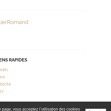
lierRomand
IENS RAPIDES
édits
ens
blicité
GV
te page, vous acceptez l’utilisation des cookies