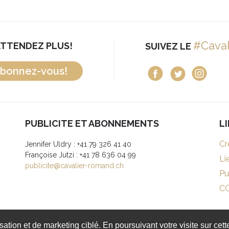
#Cava
ATTENDEZ PLUS!
SUIVEZ LE
bonnez-vous!
PUBLICITE ET ABONNEMENTS
L
Cr
Jennifer Uldry : +41 79 326 41 40
Françoise Jutzi : +41 78 636 04 99
Li
publicite@cavalier-romand.ch
Pu
C
isation et de marketing ciblé. En poursuivant votre visite sur cet