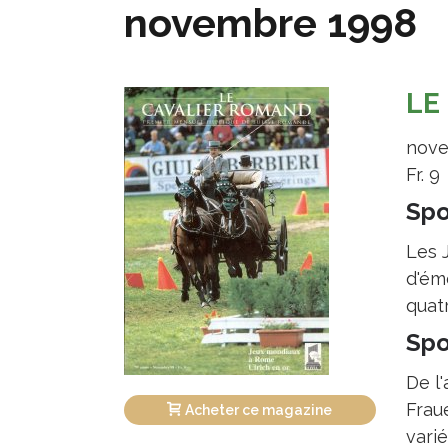
novembre 1998
LE
nove
Fr. 9
Spo
Les 
d'ém
quatr
Spo
De l
Fraue
Acheter ce magazine
varié