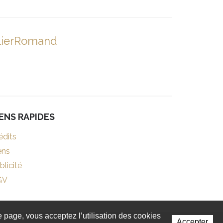
lierRomand
IENS RAPIDES
édits
ens
blicité
GV
te page, vous acceptez l’utilisation des cookies
Accepter