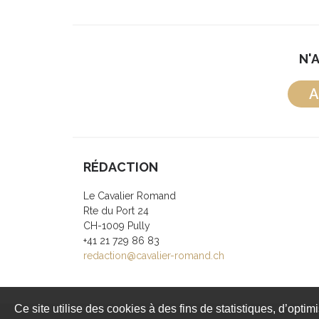
N'
A
RÉDACTION
Le Cavalier Romand
Rte du Port 24
CH-1009 Pully
+41 21 729 86 83
redaction@cavalier-romand.ch
Ce site utilise des cookies à des fins de statistiques, d’optim