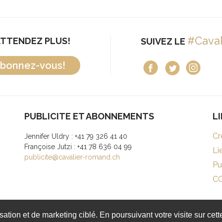
#Cava
ATTENDEZ PLUS!
SUIVEZ LE
bonnez-vous!
PUBLICITE ET ABONNEMENTS
L
Cr
Jennifer Uldry : +41 79 326 41 40
Françoise Jutzi : +41 78 636 04 99
Li
publicite@cavalier-romand.ch
Pu
C
isation et de marketing ciblé. En poursuivant votre visite sur cet