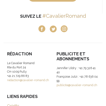
#CavalierRomand
SUIVEZ LE
RÉDACTION
PUBLICITE ET
ABONNEMENTS
Le Cavalier Romand
Rte du Port 24
Jennifer Uldry : +41 79 326 41
CH-1009 Pully
40
+41 21 729 86 83
Françoise Jutzi : +41 78 636 04
redaction@cavalier-romand.ch
99
publicite@cavalier-romand.ch
LIENS RAPIDES
Crédits