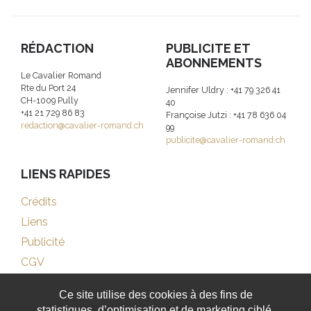
RÉDACTION
PUBLICITE ET
ABONNEMENTS
Le Cavalier Romand
Rte du Port 24
Jennifer Uldry : +41 79 326 41
CH-1009 Pully
40
+41 21 729 86 83
Françoise Jutzi : +41 78 636 04
redaction@cavalier-romand.ch
99
publicite@cavalier-romand.ch
LIENS RAPIDES
Crédits
Liens
Publicité
CGV
Ce site utilise des cookies à des fins de
statistiques, d’optimisation et de marketing ciblé.