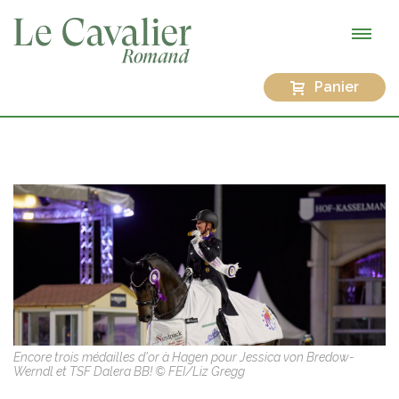
Panier
Encore trois médailles d'or à Hagen pour Jessica von Bredow-
Werndl et TSF Dalera BB! © FEI/Liz Gregg