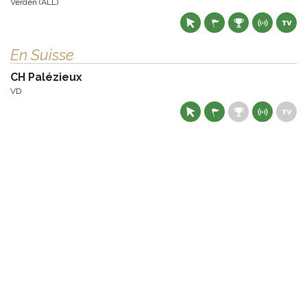
Verden (ALL)
En Suisse
CH Palézieux
VD