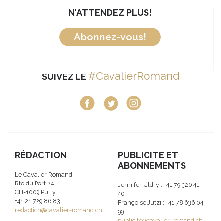
N'ATTENDEZ PLUS!
Abonnez-vous!
#CavalierRomand
SUIVEZ LE
RÉDACTION
PUBLICITE ET
ABONNEMENTS
Le Cavalier Romand
Rte du Port 24
Jennifer Uldry : +41 79 326 41
CH-1009 Pully
40
+41 21 729 86 83
Françoise Jutzi : +41 78 636 04
redaction@cavalier-romand.ch
99
publicite@cavalier-romand.ch