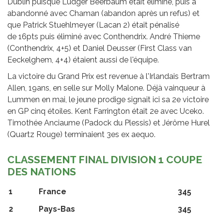
Dublin puisque Ludger Beerbaum était éliminé, puis a
abandonné avec Chaman (abandon après un refus) et
que Patrick Stuehlmeyer (Lacan 2) était pénalisé
de 16pts puis éliminé avec Conthendrix. André Thieme
(Conthendrix, 4+5) et Daniel Deusser (First Class van
Eeckelghem, 4+4) étaient aussi de l'équipe.
La victoire du Grand Prix est revenue à l'Irlandais Bertram
Allen, 19ans, en selle sur Molly Malone. Déjà vainqueur à
Lummen en mai, le jeune prodige signait ici sa 2e victoire
en GP cinq étoiles. Kent Farrington était 2e avec Uceko.
Timothée Anciaume (Padock du Plessis) et Jérôme Hurel
(Quartz Rouge) terminaient 3es ex aequo.
CLASSEMENT FINAL DIVISION 1 COUPE
DES NATIONS
1
France
345
2
Pays-Bas
345