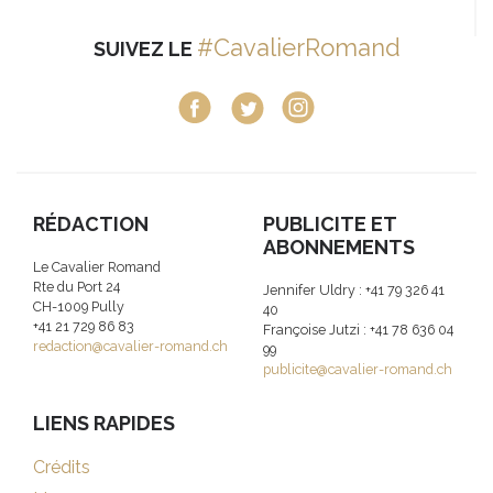
#CavalierRomand
SUIVEZ LE
RÉDACTION
PUBLICITE ET
ABONNEMENTS
Le Cavalier Romand
Rte du Port 24
Jennifer Uldry : +41 79 326 41
CH-1009 Pully
40
+41 21 729 86 83
Françoise Jutzi : +41 78 636 04
redaction@cavalier-romand.ch
99
publicite@cavalier-romand.ch
LIENS RAPIDES
Crédits