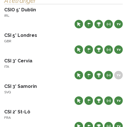
À l'étranger
CSIO 5* Dublin
IRL
CSI 5* Londres
GBR
CSI 3* Cervia
ITA
CSI 3* Samorin
SVQ
CSI 2* St-Lô
FRA