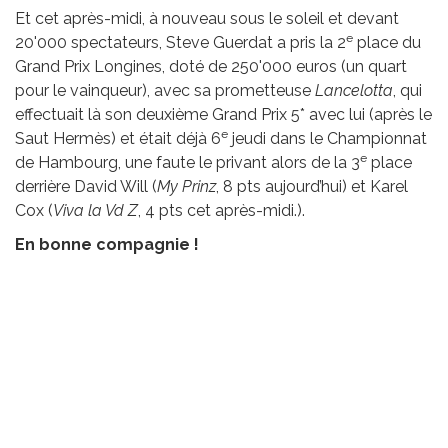
Et cet après-midi, à nouveau sous le soleil et devant
e
20'000 spectateurs, Steve Guerdat a pris la 2
place du
Grand Prix Longines, doté de 250'000 euros (un quart
pour le vainqueur), avec sa prometteuse
Lancelotta
, qui
effectuait là son deuxième Grand Prix 5* avec lui (après le
e
Saut Hermès) et était déjà 6
jeudi dans le Championnat
e
de Hambourg, une faute le privant alors de la 3
place
derrière David Will (
My Prinz
, 8 pts aujourd’hui) et Karel
Cox (
Viva la Vd Z
, 4 pts cet après-midi.).
En bonne compagnie !