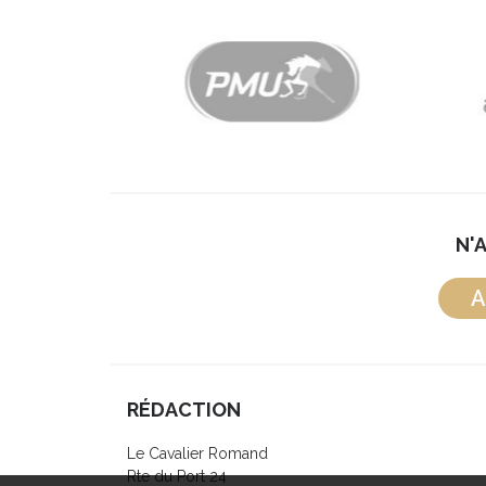
N'
A
RÉDACTION
Le Cavalier Romand
Rte du Port 24