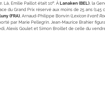
e
e
. Là, Emilie Paillot était 10
. À
Lanaken (BEL)
, la Ge
ace du Grand Prix réservé aux moins de 25 ans (145
luny (FRA)
, Arnaud-Philippe Bonvin (
Lexicon II van’t R
orté par Marie Pellegrin. Jean-Maurice Brahier figur
i, Alexis Goulet et Simon Broillet de celle du vendre