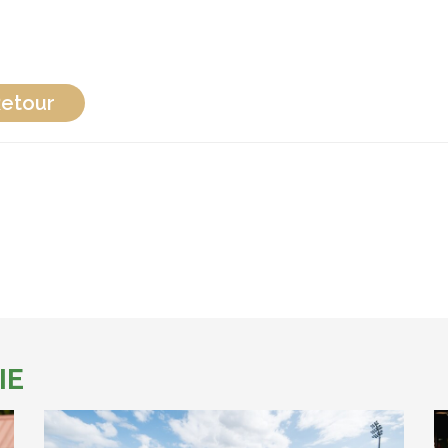
etour
IE