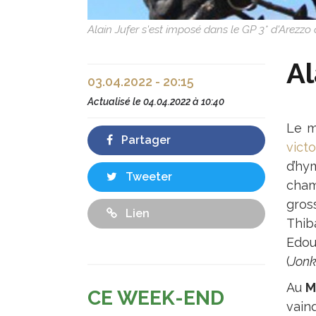
Alain Jufer s'est imposé dans le GP 3* d'Arezz
Al
03.04.2022 - 20:15
Actualisé le
04.04.2022 à 10:40
Le m
Partager
vict
d’hy
Tweeter
cham
gros
Lien
Thib
Edou
(
Jonk
Au
M
CE WEEK-END
vainq