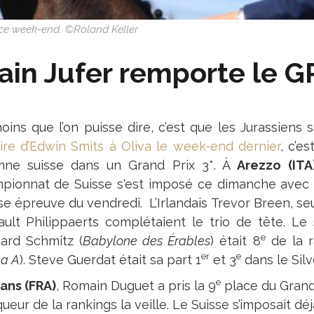
o ce week-end. ©Roland Keller
ain Jufer remporte le G
oins que l’on puisse dire, c’est que les Jurassien
oire d’Edwin Smits à Oliva le week-end dernier
, c’e
mne suisse dans un Grand Prix 3*. À
Arezzo (ITA
pionnat de Suisse s'est imposé ce dimanche ave
se épreuve du vendredi. L’Irlandais Trevor Breen, seu
ault Philippaerts complétaient le trio de tête. Le
e
ard Schmitz (
Babylone des Érables
) était 8
de la r
er
e
a A
). Steve Guerdat était sa part 1
et 3
dans le Sil
e
ans (FRA)
, Romain Duguet a pris la 9
place du Grand
ueur de la rankings la veille. Le Suisse s’imposait d