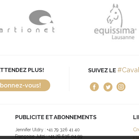
#Cava
ATTENDEZ PLUS!
SUIVEZ LE
bonnez-vous!
PUBLICITE ET ABONNEMENTS
L
Cr
Jennifer Uldry : +41 79 326 41 40
Françoise Jutzi : +41 78 636 04 99
Li