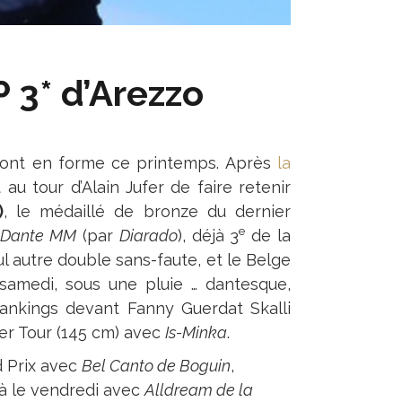
P 3* d’Arezzo
s sont en forme ce printemps. Après
la
st au tour d’Alain Jufer de faire retenir
)
, le médaillé de bronze du dernier
e
c
Dante MM
(par
Diarado
), déjà 3
de la
l autre double sans-faute, et le Belge
 samedi, sous une pluie … dantesque,
ankings devant Fanny Guerdat Skalli
ver Tour (145 cm) avec
Is-Minka
.
 Prix avec
Bel Canto de Boguin
,
éjà le vendredi avec
Alldream de la