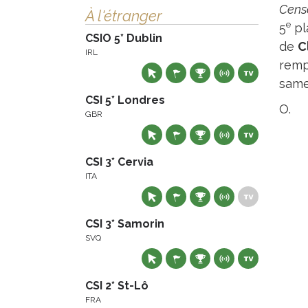
Cens
À l'étranger
e
5
pl
CSIO 5* Dublin
de
C
IRL
remp
samed
CSI 5* Londres
O.
GBR
CSI 3* Cervia
ITA
CSI 3* Samorin
SVQ
CSI 2* St-Lô
FRA