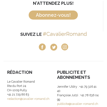
N'ATTENDEZ PLUS!
Abonnez-vous!
#CavalierRomand
SUIVEZ LE
RÉDACTION
PUBLICITE ET
ABONNEMENTS
Le Cavalier Romand
Rte du Port 24
Jennifer Uldry : +41 79 326 41
CH-1009 Pully
40
+41 21 729 86 83
Françoise Jutzi : +41 78 636 04
redaction@cavalier-romand.ch
99
publicite@cavalier-romand.ch