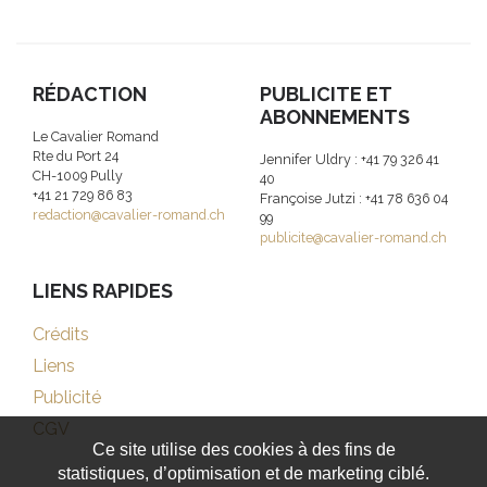
RÉDACTION
PUBLICITE ET
ABONNEMENTS
Le Cavalier Romand
Rte du Port 24
Jennifer Uldry : +41 79 326 41
CH-1009 Pully
40
+41 21 729 86 83
Françoise Jutzi : +41 78 636 04
redaction@cavalier-romand.ch
99
publicite@cavalier-romand.ch
LIENS RAPIDES
Crédits
Liens
Publicité
CGV
Ce site utilise des cookies à des fins de
statistiques, d’optimisation et de marketing ciblé.