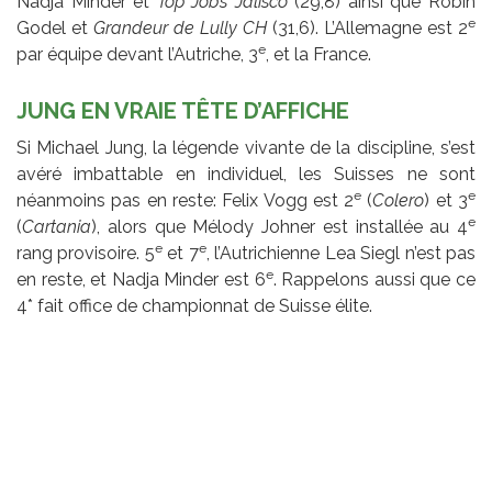
Nadja Minder et
Top Job’s Jalisco
(29,8) ainsi que Robin
e
Godel et
Grandeur de Lully CH
(31,6). L’Allemagne est 2
e
par équipe devant l’Autriche, 3
, et la France.
JUNG EN VRAIE TÊTE D’AFFICHE
Si Michael Jung, la légende vivante de la discipline, s’est
avéré imbattable en individuel, les Suisses ne sont
e
e
néanmoins pas en reste: Felix Vogg est 2
(
Colero
) et 3
e
(
Cartania
), alors que Mélody Johner est installée au 4
e
e
rang provisoire. 5
et 7
, l’Autrichienne Lea Siegl n’est pas
e
en reste, et Nadja Minder est 6
. Rappelons aussi que ce
4* fait office de championnat de Suisse élite.