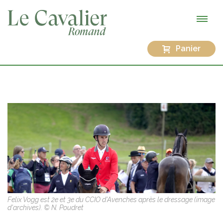
Panier
Felix Vogg est 2e et 3e du CCIO d'Avenches après le dressage (image
d'archives). © N. Poudret