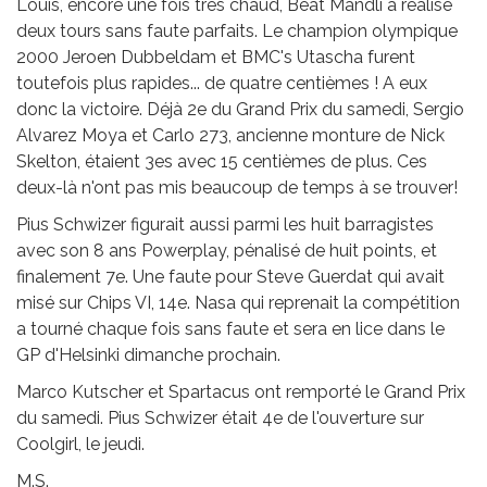
Louis, encore une fois très chaud, Beat Mändli a réalisé
deux tours sans faute parfaits. Le champion olympique
2000 Jeroen Dubbeldam et BMC's Utascha furent
toutefois plus rapides... de quatre centièmes ! A eux
donc la victoire. Déjà 2e du Grand Prix du samedi, Sergio
Alvarez Moya et Carlo 273, ancienne monture de Nick
Skelton, étaient 3es avec 15 centièmes de plus. Ces
deux-là n'ont pas mis beaucoup de temps à se trouver!
Pius Schwizer figurait aussi parmi les huit barragistes
avec son 8 ans Powerplay, pénalisé de huit points, et
finalement 7e. Une faute pour Steve Guerdat qui avait
misé sur Chips VI, 14e. Nasa qui reprenait la compétition
a tourné chaque fois sans faute et sera en lice dans le
GP d'Helsinki dimanche prochain.
Marco Kutscher et Spartacus ont remporté le Grand Prix
du samedi. Pius Schwizer était 4e de l'ouverture sur
Coolgirl, le jeudi.
M.S.