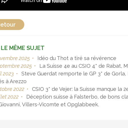
etour
 LE MÊME SUJET
ovembre 2025
•
Idéo du Thot a tiré sa révérence
eptembre 2025
•
La Suisse 4e au CSIO 4* de Rabat, Ma
il 2023
•
Steve Guerdat remporte le GP 3* de Gorla, 
és à Arezzo
tobre 2022
•
CSIO 3* de Vejer: la Suisse manque la 
illet 2022
•
Déception suisse à Falsterbo, de bons cl
Giovanni, Villers-Vicomte et Opglabbeek.