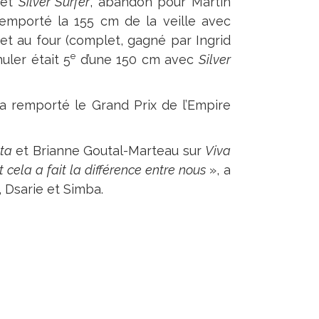
 et
Silver Surfer
, abandon pour Martin
remporté la 155 cm de la veille avec
t au four (complet, gagné par Ingrid
e
uler était 5
d’une 150 cm avec
Silver
a remporté le Grand Prix de l’Empire
nta
et Brianne Goutal-Marteau sur
Viva
t cela a fait la différence entre nous
», a
 Dsarie et Simba.