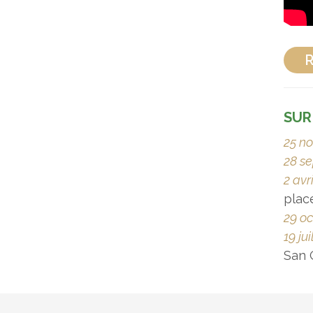
R
SUR
25 n
28 s
2 avr
plac
29 oc
19 ju
San 