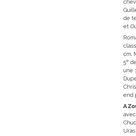
chev
Guill
de t
et
Ou
Roma
clas
cm. M
e
5
de
une 
Dupe
Chri
end 
A Zo
ave
Chud
Uras