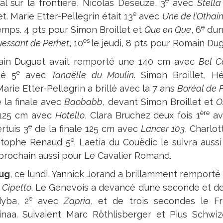
e
al sur la frontière, Nicolas Deseuze, 3
avec
Stella
e
et. Marie Etter-Pellegrin était 13
avec
Une de l’Othai
e
emps. 4 pts pour Simon Broillet et
Que en Que
, 6
d’un
es
essant de Perhet
, 10
le jeudi, 8 pts pour Romain Du
in Duguet avait remporté une 140 cm avec
Bel C
e
sé 5
avec
Tanaëlle du Moulin
. Simon Broillet, 
arie Etter-Pellegrin a brillé avec la 7 ans
Boréal de
 la finale avec
Baobabb
, devant Simon Broillet et
O
ère
125 cm avec
Hotello
, Clara Bruchez deux fois 1
a
e
rtuis 3
de la finale 125 cm avec
Lancer 103
, Charlot
e
stophe Renaud 5
. Laetia du Couëdic le suivra aussi
prochain aussi pour Le Cavalier Romand.
ug
, ce lundi, Yannick Jorand a brillamment remport
c
Cipetto
. Le Genevois a devancé d’une seconde et de
e
yba, 2
avec
Zapria
, et de trois secondes le Fr
inaa. Suivaient Marc Röthlisberger et Pius Schwiz