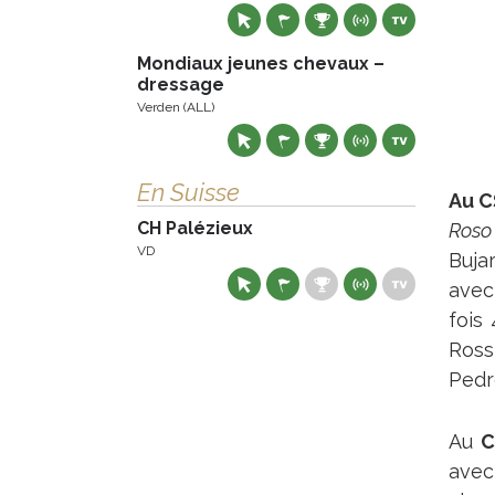
Mondiaux jeunes chevaux –
dressage
Verden (ALL)
En Suisse
Au C
CH Palézieux
Roso
VD
Buja
ave
fois 
Ross
Pedr
Au
C
ave