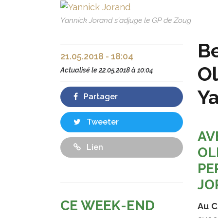
Yannick Jorand s'adjuge le GP de Zoug
Be
21.05.2018 - 18:04
Ol
Actualisé le
22.05.2018 à 10:04
Ya
Partager
Tweeter
AV
Lien
OL
PE
JO
CE WEEK-END
Au C