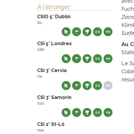
ave
À l'étranger
Fuch
CSIO 5* Dublin
Zacr
IRL
Klim
Surfe
CSI 5* Londres
Au C
GBR
Stat
Le S
CSI 3* Cervia
Colo
ITA
résu
CSI 3* Samorin
SVQ
CSI 2* St-Lô
FRA