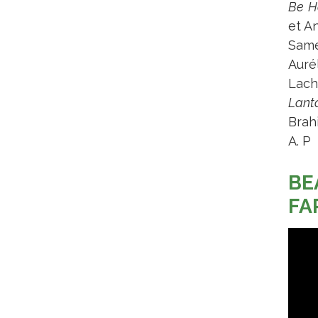
Be
H
et A
Same
Auré
Lacha
Lant
Brahi
A. P
BE
FA