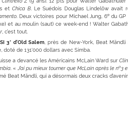
c
Clintrexo Z
(9 ans). 12 pts pour Walter Gabathuler
s et
Chica B
. Le Suédois Douglas Lindelöw avait 
e
amento
. Deux victoires pour Michael Jung, 6
du GP e
ke) et au moulin (saut) ce week-end ! Walter Gabath
r
, c’est tout.
SI 3* d’Old Salem
, près de New-York, Beat Mändli 
e, doté de 131'000 dollars avec Simba.
uisse a devancé les Américains McLain Ward sur
Cli
o
mbia
. «
J’ai pu mieux tourner que McLain après le n
3 e
mé Beat Mändli, qui a désormais deux cracks d’avenir,