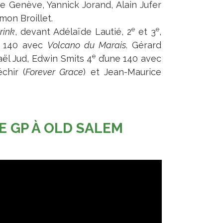
e Genève, Yannick Jorand, Alain Jufer
mon Broillet.
e
e
rink
, devant Adélaïde Lautié, 2
et 3
,
 140 avec
Volcano du Marais
. Gérard
e
aël Jud, Edwin Smits 4
d’une 140 avec
échir (
Forever Grace
) et Jean-Maurice
E GP À OLD SALEM