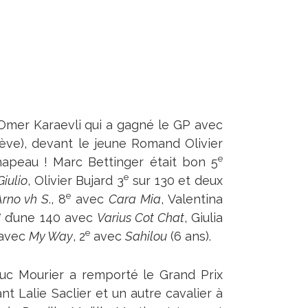
c Omer Karaevli qui a gagné le GP avec
ve), devant le jeune Romand Olivier
e
hapeau ! Marc Bettinger était bon 5
e
Giulio
, Olivier Bujard 3
sur 130 et deux
e
rno vh S
., 8
avec
Cara Mia
, Valentina
e
d’une 140 avec
Varius Cot Chat
, Giulia
e
avec
My Way
, 2
avec
Sahilou
(6 ans).
-Luc Mourier a remporté le Grand Prix
vant Lalie Saclier et un autre cavalier à