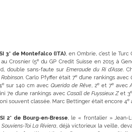
SI 3* de Montefalco (ITA)
, en Ombrie, c’est le Tur
e
au Crosnier (5
du GP Credit Suisse en 2015 à Genè
rd, double sans-faute sur
Emeraude du Ri d’Asse
. C
e
c
Robinson
. Carlo Pfyffer était 7
d’une rankings avec
e
e
e
4
sur 140 cm avec
Querida de Rêve
, 2
et 7
avec
A
ini 7e d’une rankings avec
Casall de Fuyssieux Z
et 3
e
oni souvent classée. Marc Bettinger était encore 4
SI 2* de Bourg-en-Bresse
, le « frontalier » Jean
c
Souviens-Toi La Riviera
, déjà victorieux la veille, de