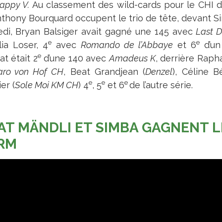
appy V.
Au classement des wild-cards pour le CHI d
nthony Bourquard occupent le trio de tête, devant Si
di, Bryan Balsiger avait gagné une 145 avec
Last D
e
e
lia Loser, 4
avec
Romando de l’Abbaye
et 6
d’un
e
t était 2
d’une 140 avec
Amadeus K
, derrière Raph
aro von Hof CH
, Beat Grandjean (
Denzel
), Céline B
e
e
e
er (
Sole Moi KM CH
) 4
, 5
et 6
de l’autre série.
AT MÄNDLI ET SIMBA GAGNENT L
RM