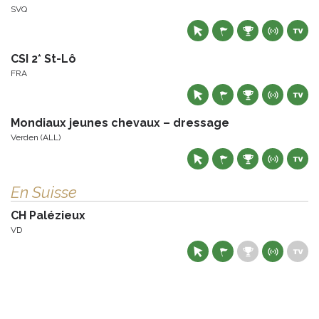
SVQ
CSI 2* St-Lô
FRA
Mondiaux jeunes chevaux – dressage
Verden (ALL)
En Suisse
CH Palézieux
VD