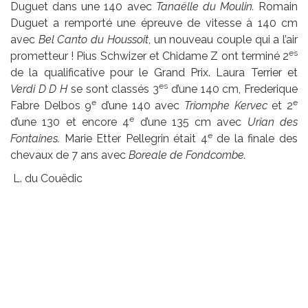
Duguet dans une 140 avec
Tanaëlle du Moulin.
Romain
Duguet a remporté une épreuve de vitesse à 140 cm
avec
Bel Canto du Houssoit
, un nouveau couple qui a l’air
es
prometteur ! Pius Schwizer et Chidame Z ont terminé 2
de la qualificative pour le Grand Prix. Laura Terrier et
es
Verdi D D H
se sont classés 3
d’une 140 cm, Frederique
e
e
Fabre Delbos 9
d’une 140 avec
Triomphe Kervec
et 2
e
d’une 130 et encore 4
d’une 135 cm avec
Urian des
e
Fontaines.
Marie Etter Pellegrin était 4
de la finale des
chevaux de 7 ans avec
Boreale de Fondcombe.
L. du Couëdic