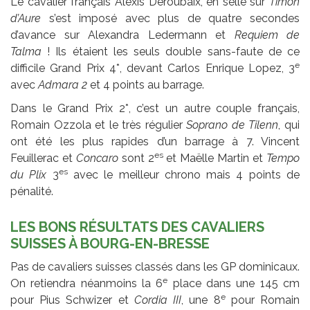
Le cavalier français Alexis Deroubaix, en selle sur
Timon
d’Aure
s’est imposé avec plus de quatre secondes
d’avance sur Alexandra Ledermann et
Requiem de
Talma
! Ils étaient les seuls double sans-faute de ce
e
difficile Grand Prix 4*, devant Carlos Enrique Lopez, 3
avec
Admara 2
et 4 points au barrage.
Dans le Grand Prix 2*, c’est un autre couple français,
Romain Ozzola et le très régulier
Soprano de Tilenn
, qui
ont été les plus rapides d’un barrage à 7. Vincent
es
Feuillerac et
Concaro
sont 2
et Maëlle Martin et
Tempo
es
du Plix
3
avec le meilleur chrono mais 4 points de
pénalité.
LES BONS RÉSULTATS DES CAVALIERS
SUISSES À BOURG-EN-BRESSE
Pas de cavaliers suisses classés dans les GP dominicaux.
e
On retiendra néanmoins la 6
place dans une 145 cm
e
pour Pius Schwizer et
Cordia III
, une 8
pour Romain