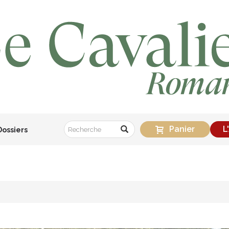
Panier
L
Dossiers