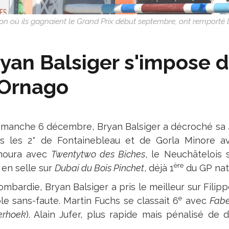
 Sion où ils gagnaient le Grand Prix début septembre, ont remport
yan Balsiger s'impose d
'Ornago
imanche 6 décembre, Bryan Balsiger a décroché sa 
s les 2* de Fontainebleau et de Gorla Minore 
moura avec
Twentytwo des Biches
, le Neuchâtelois s
ère
)
en selle sur
Dubai du Bois Pinchet
, déjà 1
du GP nat
ombardie, Bryan Balsiger a pris le meilleur sur Filip
e
le sans-faute. Martin Fuchs se classait 6
avec
Fabe
erhoek
). Alain Jufer, plus rapide mais pénalisé de d
.