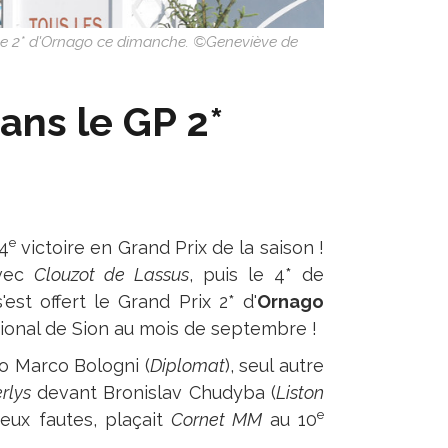
é le 2* d'Ornago ce dimanche. ©Geneviève de
ans le GP 2*
e
4
victoire en Grand Prix de la saison !
avec
Clouzot de Lassus
, puis le 4* de
'est offert le Grand Prix 2* d'
Ornago
ional de Sion au mois de septembre !
po Marco Bologni (
Diplomat
), seul autre
rlys
devant Bronislav Chudyba (
Liston
e
eux fautes, plaçait
Cornet MM
au 10