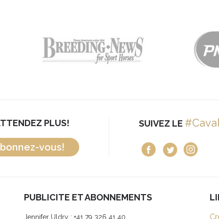
#Cava
ATTENDEZ PLUS!
SUIVEZ LE
bonnez-vous!
PUBLICITE ET ABONNEMENTS
L
Cr
Jennifer Uldry : +41 79 326 41 40