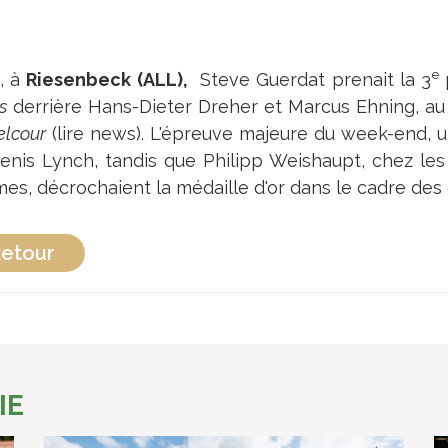
e
n, à
Riesenbeck (ALL),
Steve Guerdat prenait la 3
p
s
derrière Hans-Dieter Dreher et Marcus Ehning, au
elcour
(lire news). L'épreuve majeure du week-end, un
enis Lynch, tandis que Philipp Weishaupt, chez le
es, décrochaient la médaille d'or dans le cadre des
etour
IE