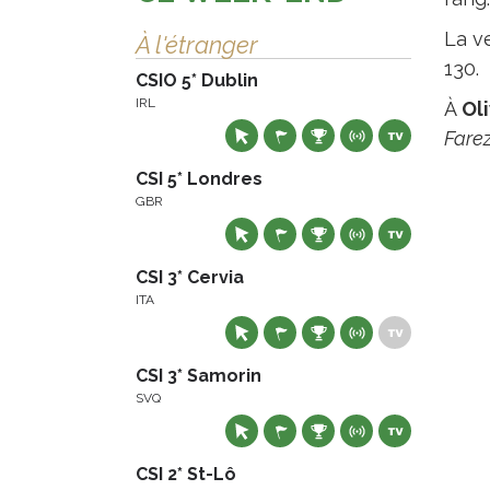
La v
À l'étranger
130.
CSIO 5* Dublin
IRL
À
Oli
Fare
CSI 5* Londres
GBR
CSI 3* Cervia
ITA
CSI 3* Samorin
SVQ
CSI 2* St-Lô