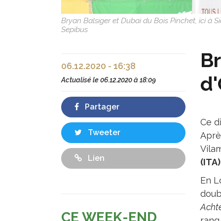
Bryan Balsiger et Dubai du Bois Pinchet, ici à
Sepibus
Br
06.12.2020 - 16:38
d
Actualisé le
06.12.2020 à 18:09
Partager
Ce d
Tweeter
Aprè
Vila
Lien
(ITA
En L
doub
Acht
CE WEEK-END
rang