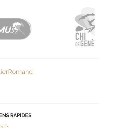
lierRomand
IENS RAPIDES
édits