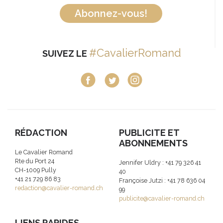
Abonnez-vous!
#CavalierRomand
SUIVEZ LE
RÉDACTION
PUBLICITE ET
ABONNEMENTS
Le Cavalier Romand
Rte du Port 24
Jennifer Uldry : +41 79 326 41
CH-1009 Pully
40
+41 21 729 86 83
Françoise Jutzi : +41 78 636 04
redaction@cavalier-romand.ch
99
publicite@cavalier-romand.ch
LIENS RAPIDES