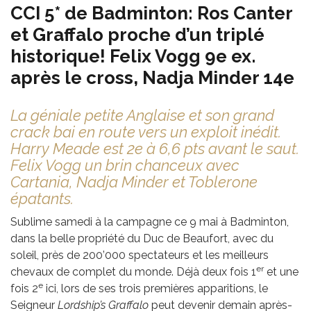
CCI 5* de Badminton: Ros Canter
et Graffalo proche d’un triplé
historique! Felix Vogg 9e ex.
après le cross, Nadja Minder 14e
La géniale petite Anglaise et son grand
crack bai en route vers un exploit inédit.
Harry Meade est 2e à 6,6 pts avant le saut.
Felix Vogg un brin chanceux avec
Cartania, Nadja Minder et Toblerone
épatants.
Sublime samedi à la campagne ce 9 mai à Badminton,
dans la belle propriété du Duc de Beaufort, avec du
soleil, près de 200’000 spectateurs et les meilleurs
er
chevaux de complet du monde. Déjà deux fois 1
et une
e
fois 2
ici, lors de ses trois premières apparitions, le
Seigneur
Lordship’s Graffalo
peut devenir demain après-