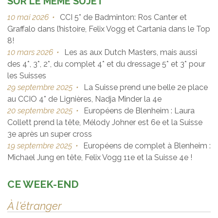
SUR LE MÊME SUJET
10 mai 2026
•
CCI 5* de Badminton: Ros Canter et
Graffalo dans l’histoire, Felix Vogg et Cartania dans le Top
8!
10 mars 2026
•
Les as aux Dutch Masters, mais aussi
des 4*, 3*, 2*, du complet 4* et du dressage 5* et 3* pour
les Suisses
29 septembre 2025
•
La Suisse prend une belle 2e place
au CCIO 4* de Lignières, Nadja Minder la 4e
20 septembre 2025
•
Européens de Blenheim : Laura
Collett prend la tête, Mélody Johner est 6e et la Suisse
3e après un super cross
19 septembre 2025
•
Européens de complet à Blenheim :
Michael Jung en tête, Felix Vogg 11e et la Suisse 4e !
CE WEEK-END
À l'étranger