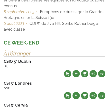
et Dalera déjà royales, les équipes et individuels qualifiés
connus
8 septembre 2023
•
Européens de dressage : la Grande-
Bretagne en or, la Suisse 13e
6 août 2023
•
CDI 5* de Jiva Hill: Sönke Rothenberger,
avec classe
CE WEEK-END
À l'étranger
CSIO 5* Dublin
IRL
CSI 5* Londres
GBR
CSI 3* Cervia