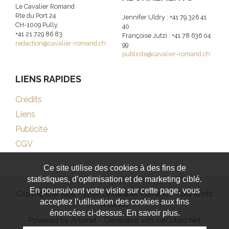
Le Cavalier Romand
Rte du Port 24
Jennifer Uldry : +41 79 326 41
CH-1009 Pully
40
+41 21 729 86 83
Françoise Jutzi : +41 78 636 04
redaction@cavalier-romand.ch
99
publicite@cavalier-romand.ch
LIENS RAPIDES
Crédits
Liens
Publicité
CGV
Ce site utilise des cookies à des fins de
statistiques, d’optimisation et de marketing ciblé.
En poursuivant votre visite sur cette page, vous
Copyright © 1999 - 2026 Le Cavalier Romand - Tous droits
acceptez l’utilisation des cookies aux fins
réservés
énoncées ci-dessus. En savoir plus.
Powered by Artionet
-
Generated with IceCube2.Net