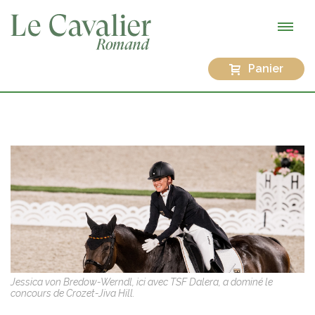
Panier
Jessica von Bredow-Werndl, ici avec TSF Dalera, a dominé le
concours de Crozet-Jiva Hill.