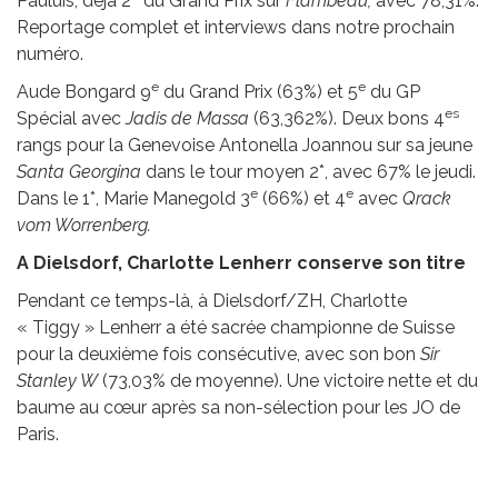
Pauluis, déjà 2
du Grand Prix sur
Flambeau,
avec 78,31%.
Reportage complet et interviews dans notre prochain
numéro.
e
e
Aude Bongard 9
du Grand Prix (63%) et 5
du GP
es
Spécial avec
Jadis de Massa
(63,362%). Deux bons 4
rangs pour la Genevoise Antonella Joannou sur sa jeune
Santa Georgina
dans le tour moyen 2*, avec 67% le jeudi.
e
e
Dans le 1*, Marie Manegold 3
(66%) et 4
avec
Qrack
vom Worrenberg.
A Dielsdorf, Charlotte Lenherr conserve son titre
Pendant ce temps-là, à Dielsdorf/ZH, Charlotte
« Tiggy » Lenherr a été sacrée championne de Suisse
pour la deuxième fois consécutive, avec son bon
Sir
Stanley W
(73,03% de moyenne). Une victoire nette et du
baume au cœur après sa non-sélection pour les JO de
Paris.