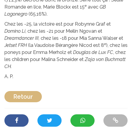
e
Romande en lice, Marie Blockx est 15
avec
GB
Lagonegro
(65,16%).
Chez les -25, la victoire est pour Robynne Graf et
Domino Li
, chez les -21 pour Meilin Ngovan et
Dreamdancer III,
chez les -18 pour Mia Sanna Walser et
e
Jetset FRH
(la Vaudoise Bérangère Nicod est 8
), chez les
poneys pour Emma Merholz et
Douglas de Lux FC
, chez
les children pour Malina Schneider et
Zaja von Buchmatt
CH.
A. P.
Retour