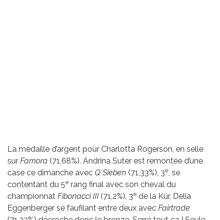
La médaille d’argent pour Charlotta Rogerson, en selle
sur
Famora
(71,68%). Andrina Suter est remontée d’une
e
case ce dimanche avec
Q Sieben
(71,33%), 3
, se
e
contentant du 5
rang final avec son cheval du
e
championnat
Fibonacci III
(71,2%), 3
de la Kür, Delia
Eggenberger se faufilant entre deux avec
Fairtrade
(71,23%) décroche donc le bronze. Serré tout ça ! Seule