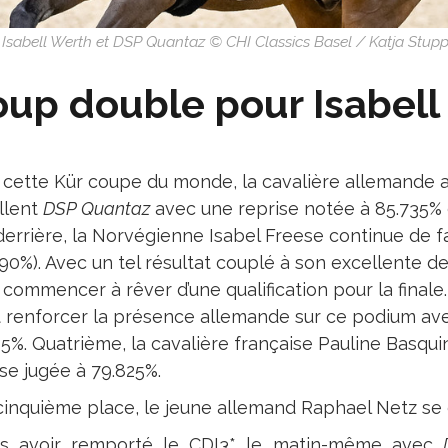
 Isabell Werth et DSP Quantaz © CHI Classics Basel / Katja Stupp
up double pour Isabell
 cette Kür coupe du monde, la cavalière allemande a
llent
DSP Quantaz
avec une reprise notée à 85.735% 
 derrière, la Norvégienne Isabel Freese continue de 
490%). Avec un tel résultat couplé à son excellente d
 commencer à rêver d’une qualification pour la finale
t renforcer la présence allemande sur ce podium ave
5%. Quatrième, la cavalière française Pauline Basquin
se jugée à 79.825%.
 cinquième place, le jeune allemand Raphael Netz se d
s avoir remporté le CDI3* le matin-même avec