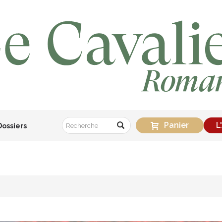
Panier
L
Dossiers