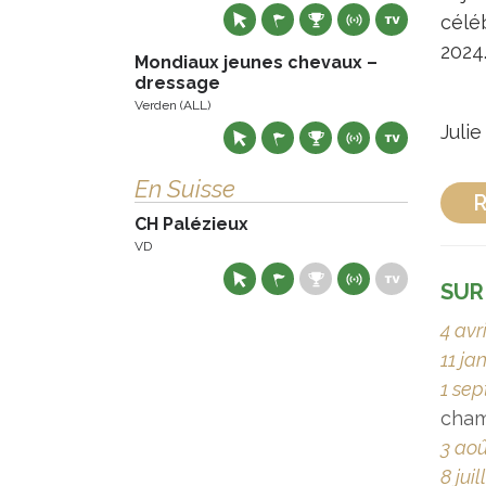
céléb
2024
Mondiaux jeunes chevaux –
dressage
Verden (ALL)
Juli
En Suisse
R
CH Palézieux
VD
SUR
4 avr
11 ja
1 se
cham
3 aoû
8 jui