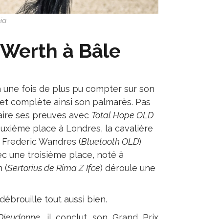
ia
 Werth à Bâle
 une fois de plus pu compter sur son
et complète ainsi son palmarès. Pas
faire ses preuves avec
Total Hope OLD
euxième place à Londres, la cavalière
. Frederic Wandres (
Bluetooth OLD
)
c une troisième place, noté à
 (
Sertorius de Rima Z Ifce
) déroule une
ébrouille tout aussi bien.
Dieudonne
, il conclut son Grand Prix