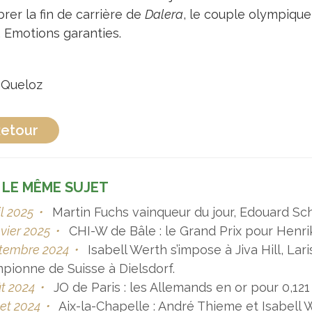
rer la fin de carrière de
Dalera
, le couple olympique
. Emotions garanties.
e Queloz
etour
 LE MÊME SUJET
il 2025
•
Martin Fuchs vainqueur du jour, Edouard S
nvier 2025
•
CHI-W de Bâle : le Grand Prix pour Henr
ptembre 2024
•
Isabell Werth s’impose à Jiva Hill, Lar
pionne de Suisse à Dielsdorf.
t 2024
•
JO de Paris : les Allemands en or pour 0,121
llet 2024
•
Aix-la-Chapelle : André Thieme et Isabell