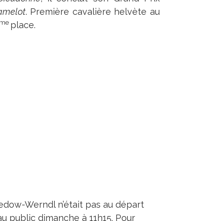
amelot
. Première cavalière helvète au
ème
place.
edow-Werndl n’était pas au départ
 au public dimanche à 11h15. Pour