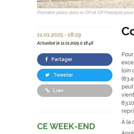
Première place dans le GP et GP Freestyle pour
Co
11.01.2025 - 18:29
Actualisé le
11.01.2025 à 18:46
Pour
Partager
exce
loin
Tweeter
(83.
peut
Lien
vien
83.10
repri
À la
CE WEEK-END
Aprè