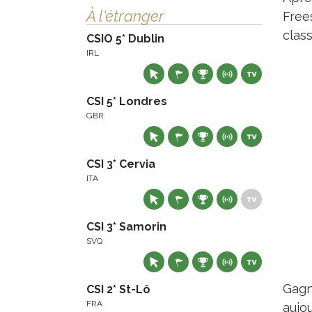
À l'étranger
Free
clas
CSIO 5* Dublin
IRL
CSI 5* Londres
GBR
CSI 3* Cervia
ITA
CSI 3* Samorin
SVQ
Gagn
CSI 2* St-Lô
FRA
aujo