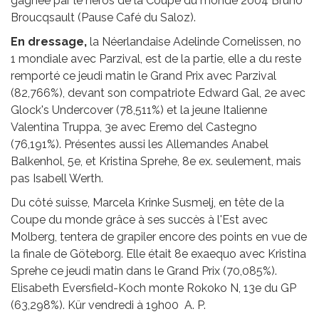
gagnée par le héros de la Coupe du monde 2004 Bruno
Broucqsault (Pause Café du Saloz).
En dressage,
la Néerlandaise Adelinde Cornelissen, no
1 mondiale avec Parzival, est de la partie, elle a du reste
remporté ce jeudi matin le Grand Prix avec Parzival
(82,766%), devant son compatriote Edward Gal, 2e avec
Glock's Undercover (78,511%) et la jeune Italienne
Valentina Truppa, 3e avec Eremo del Castegno
(76,191%). Présentes aussi les Allemandes Anabel
Balkenhol, 5e, et Kristina Sprehe, 8e ex. seulement, mais
pas Isabell Werth.
Du côté suisse, Marcela Krinke Susmelj, en tête de la
Coupe du monde grâce à ses succès à l'Est avec
Molberg, tentera de grapiler encore des points en vue de
la finale de Göteborg. Elle était 8e exaequo avec Kristina
Sprehe ce jeudi matin dans le Grand Prix (70,085%).
Elisabeth Eversfield-Koch monte Rokoko N, 13e du GP
(63,298%). Kür vendredi à 19h00 A. P.