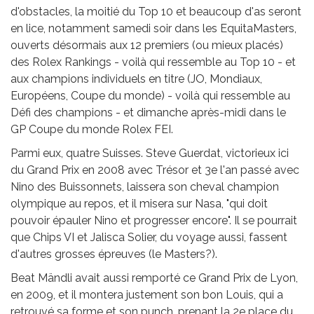
d'obstacles, la moitié du Top 10 et beaucoup d'as seront
en lice, notamment samedi soir dans les EquitaMasters,
ouverts désormais aux 12 premiers (ou mieux placés)
des Rolex Rankings - voilà qui ressemble au Top 10 - et
aux champions individuels en titre (JO, Mondiaux,
Européens, Coupe du monde) - voilà qui ressemble au
Défi des champions - et dimanche après-midi dans le
GP Coupe du monde Rolex FEI.
Parmi eux, quatre Suisses. Steve Guerdat, victorieux ici
du Grand Prix en 2008 avec Trésor et 3e l'an passé avec
Nino des Buissonnets, laissera son cheval champion
olympique au repos, et il misera sur Nasa, "qui doit
pouvoir épauler Nino et progresser encore". Il se pourrait
que Chips VI et Jalisca Solier, du voyage aussi, fassent
d'autres grosses épreuves (le Masters?).
Beat Mändli avait aussi remporté ce Grand Prix de Lyon,
en 2009, et il montera justement son bon Louis, qui a
retrouvé sa forme et son punch, prenant la 2e place du