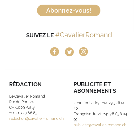
Abonnez-vous!
#CavalierRomand
SUIVEZ LE
RÉDACTION
PUBLICITE ET
ABONNEMENTS
Le Cavalier Romand
Rte du Port 24
Jennifer Uldry : +41 79 326 41
CH-1009 Pully
40
+41 21 729 86 83
Françoise Jutzi : +41 78 636 04
redaction@cavalier-romand.ch
99
publicite@cavalier-romand.ch