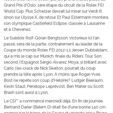
Grand Prix d'Oslo, 1ère étape du circuit de la Rolex FEI
World Cup. Pius Schwizer devrait lui miser sur Verdi III,
sinon sur Ulysse X, de retour. Et Paul Estermann montera
son olympique Castlefield Eclipse, classée à Lausanne
et à Chevenez.
Le Suédois Rolf-Göran Bengtsson, victorieux ici l'an
passé, sera de la partie, contrairement au leader de la
Coupe du monde Rolex FEI 2012-13 Jeroen Dubbeldam,
qui a mis le cap sur Münich, finale du Riders Tour. Son
second, l'Espagnol Sergio Alvarez Moya, si brillant avec
Carlo, l'ex-crack de Nick Skelton, pourrait du coup
prendre la tête après Lyon. A moins que Roger-Yves
Bost ne répète son coup d'Helsinki? Ludger Beeraum,
Kevin Staut, Pénélope Leprévost, Ben Maher ou Scott
Brash sont aussi à Lyon.
Le CSI** a commencé mercredi déjà. En fin de journée,
Bertrand Darier (Belem D) était 6e d'une bonne 140 cm