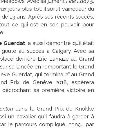
ce Meadows. Avec sa jument
Fine Lady 5
,
ux jours plus tôt, il sortit vainqueur du
 de 13 ans. Après ses récents succès,
 tout ce qui est en son pouvoir pour
e.
e Guerdat
, a aussi démontré qu’il était
goûté au succès à Calgary. Avec sa
e place derrière Eric Lamaze au Grand
 sur sa lancée en remportant le Grand
e
Steve Guerdat, qui termina 2
au Grand
nd Prix de Genève 2018, espèrera
n décrochant sa première victoire en
enton
dans le Grand Prix de Knokke
si un cavalier qu’il faudra à garder à
, car le parcours compliqué, conçu par