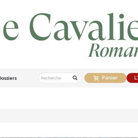
Panier
L
Dossiers