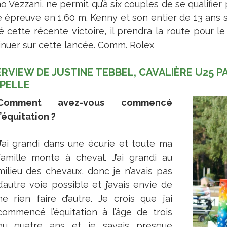
o Vezzani, ne permit qu’à six couples de se qualifier
e épreuve en 1,60 m. Kenny et son entier de 13 ans s
é cette récente victoire, il prendra la route pour l
inuer sur cette lancée. Comm. Rolex
ERVIEW DE JUSTINE TEBBEL, CAVALIÈRE U25 PAR
PELLE
Comment avez-vous commencé
l’équitation ?
J’ai grandi dans une écurie et toute ma
famille monte à cheval. J’ai grandi au
milieu des chevaux, donc je n’avais pas
d’autre voie possible et j’avais envie de
ne rien faire d’autre. Je crois que j’ai
commencé l’équitation à l’âge de trois
ou quatre ans et je savais presque