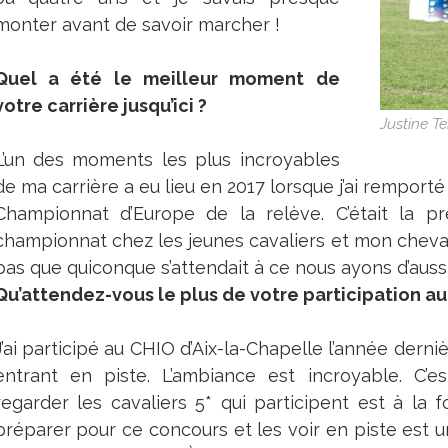
monter avant de savoir marcher !
Quel a été le meilleur moment de
votre carrière jusqu’ici ?
Justine T
L’un des moments les plus incroyables
de ma carrière a eu lieu en 2017 lorsque j’ai remporté
Championnat d’Europe de la relève. C’était la p
championnat chez les jeunes cavaliers et mon cheval 
pas que quiconque s’attendait à ce nous ayons d’aussi
Qu’attendez-vous le plus de votre participation au
J’ai participé au CHIO d’Aix-la-Chapelle l’année derni
entrant en piste. L’ambiance est incroyable. C’es
regarder les cavaliers 5* qui participent est à la f
préparer pour ce concours et les voir en piste est