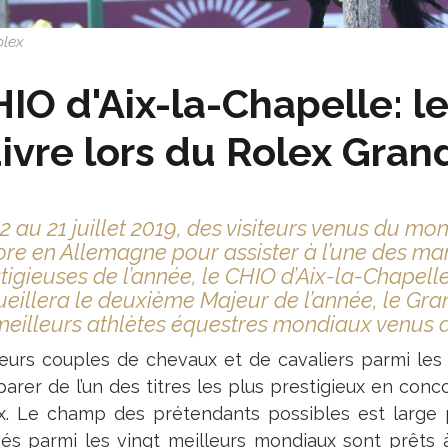
olex
IO d'Aix-la-Chapelle: l
ivre lors du Rolex Grand
2 au 21 juillet 2019, des visiteurs venus du mo
re en Allemagne pour assister à l’une des man
tigieuses de l’année, le CHIO d’Aix-la-Chapell
eillera le deuxième Majeur de l’année, le Gran
meilleurs athlètes équestres mondiaux venus di
ieurs couples de chevaux et de cavaliers parmi les
arer de l’un des titres les plus prestigieux en conc
x. Le champ des prétendants possibles est large
sés parmi les vingt meilleurs mondiaux sont prêts 