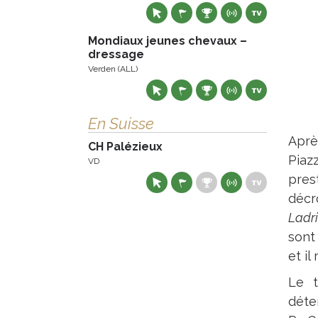
Mondiaux jeunes chevaux –
dressage
Verden (ALL)
En Suisse
Aprè
CH Palézieux
Piaz
VD
pres
décr
Ladr
sont 
et il
Le t
déte