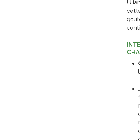
Ulian
cett
goût
cont
INT
CHA