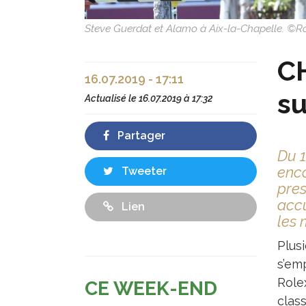
Steve Guerdat et Alamo à Aix-la-Chapelle. ©R
CH
16.07.2019 - 17:11
su
Actualisé le
16.07.2019 à 17:32
Partager
Du 1
enco
Tweeter
pres
accu
Lien
les 
Plus
s’emp
Role
CE WEEK-END
clas