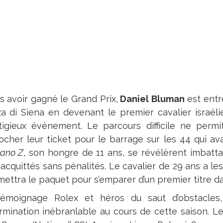
s avoir gagné le Grand Prix,
Daniel Bluman
est entr
za di Siena en devenant le premier cavalier israéli
tigieux événement. Le parcours difficile ne perm
ocher leur ticket pour le barrage sur les 44 qui ava
iano Z
, son hongre de 11 ans, se révélèrent imbattab
acquittés sans pénalités. Le cavalier de 29 ans a le
 mettra le paquet pour s’emparer d’un premier titre d
émoignage Rolex et héros du saut d’obstacle
rmination inébranlable au cours de cette saison. Le 