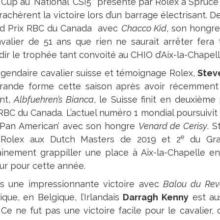
Cup au ‘National’ CSI5* présenté par Rolex à Spru
rrachèrent la victoire lors d’un barrage électrisant. De
d Prix RBC du Canada avec
Chacco Kid
, son hongre
avalier de 51 ans que rien ne saurait arrêter fera
dir le trophée tant convoité au CHIO d’Aix-la-Chapell
égendaire cavalier suisse et témoignage Rolex,
Stev
rande forme cette saison après avoir récemment 
nt,
Albfuehren’s Bianca
, le Suisse finit en deuxièm
 RBC du Canada. L’actuel numéro 1 mondial poursuivit
 ‘Pan American’ avec son hongre
Venard de Cerisy
. 
e
 Rolex aux Dutch Masters de 2019 et 2
du Gra
ainement grappiller une place à Aix-la-Chapelle e
ur pour cette année.
s une impressionnante victoire avec
Balou du Rev
ique, en Belgique, l’Irlandais
Darragh Kenny
est aus
l. Ce ne fut pas une victoire facile pour le cavalier