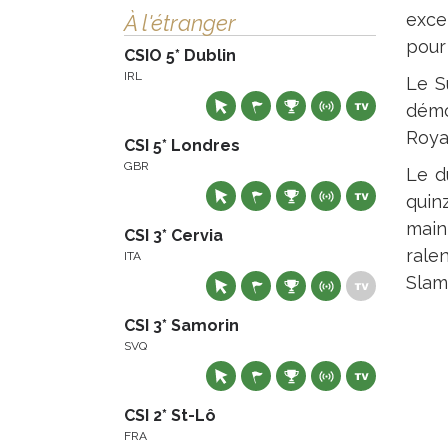
exce
À l'étranger
pour 
CSIO 5* Dublin
IRL
Le S
démo
Roya
CSI 5* Londres
GBR
Le d
quin
main
CSI 3* Cervia
rale
ITA
Slam
CSI 3* Samorin
SVQ
CSI 2* St-Lô
FRA