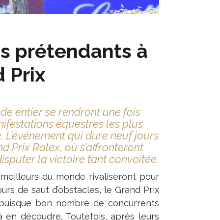
es prétendants à
 Prix
nde entier se rendront une fois
ifestations équestres les plus
e. L’événement qui dure neuf jours
d Prix Rolex, où s’affronteront
sputer la victoire tant convoitée.
 meilleurs du monde rivaliseront pour
ours de saut d’obstacles, le Grand Prix
 puisque bon nombre de concurrents
à en découdre. Toutefois, après leurs