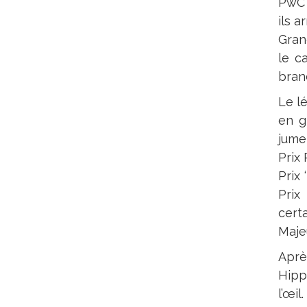
PwC 
ils a
Gran
le c
bran
Le l
en g
jume
Prix
Prix
Prix
cert
Maje
Aprè
Hipp
l’œi