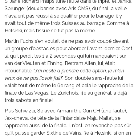
Si Jane Richard Philips (une faute dans le triple) et Janika
Sprunger (deux barres avec Aris CMS), du final la veille,
n'avaient pas réussi à se qualifier pour le barrage, il y
avait tout de même trois Suisses au barrage. Comme à
Helsinki, mais l'issue ne fut pas la même.
Martin Fuchs s'en voulait de ne pas avoir coupé devant
un groupe d'obstacles pour aborder l'avant-dernier. C'est
là qu'il perdit les 1 à 2 secondes qui lui manquaient sur
van der Vleuten et Ehning. Bertram Allen, lui, était
intouchable. "
J'ai hésité à prendre cette option, je m'en
veux de ne pas l'avoir fait!
". Son double sans-faute lui
valait tout de même le 6e rang et cela le rapproche de la
finale de Las Vegas. Le Zurichois, 4e au général, a déjà
trois sabots en finale!
Pius Schwizer, 8e avec Armani the Gun CH (une faute),
l'ex-cheval de tête de la Finlandaise Maju Mallat, se
rapproche aussi de la finale. Il n'est, en revanche, pas sûr
qu'il puisse garder Sixtine de Vains, 3e à Helsinki, si on en