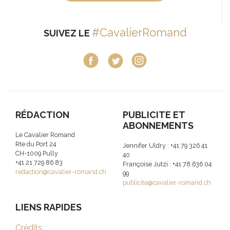
#CavalierRomand
SUIVEZ LE
RÉDACTION
PUBLICITE ET
ABONNEMENTS
Le Cavalier Romand
Rte du Port 24
Jennifer Uldry : +41 79 326 41
CH-1009 Pully
40
+41 21 729 86 83
Françoise Jutzi : +41 78 636 04
redaction@cavalier-romand.ch
99
publicite@cavalier-romand.ch
LIENS RAPIDES
Crédits