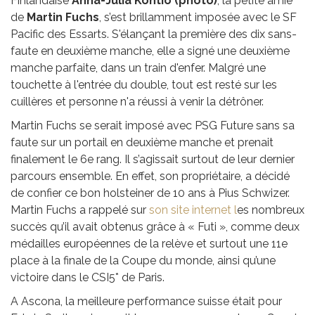
Finlandaise
Anna-Julia Kontio (photo)
, la petite amie
de
Martin Fuchs
, s’est brillamment imposée avec le SF
Pacific des Essarts. S'élançant la première des dix sans-
faute en deuxième manche, elle a signé une deuxième
manche parfaite, dans un train d'enfer. Malgré une
touchette à l'entrée du double, tout est resté sur les
cuillères et personne n'a réussi à venir la détrôner.
Martin Fuchs se serait imposé avec PSG Future sans sa
faute sur un portail en deuxième manche et prenait
finalement le 6e rang. Il s’agissait surtout de leur dernier
parcours ensemble. En effet, son propriétaire, a décidé
de confier ce bon holsteiner de 10 ans à Pius Schwizer.
Martin Fuchs a rappelé sur
son site internet l
es nombreux
succès qu’il avait obtenus grâce à « Futi », comme deux
médailles européennes de la relève et surtout une 11e
place à la finale de la Coupe du monde, ainsi qu’une
victoire dans le CSI5* de Paris.
A Ascona, la meilleure performance suisse était pour