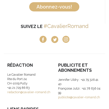
Abonnez-vous!
#CavalierRomand
SUIVEZ LE
RÉDACTION
PUBLICITE ET
ABONNEMENTS
Le Cavalier Romand
Rte du Port 24
Jennifer Uldry : +41 79 326 41
CH-1009 Pully
40
+41 21 729 86 83
Françoise Jutzi : +41 78 636 04
redaction@cavalier-romand.ch
99
publicite@cavalier-romand.ch