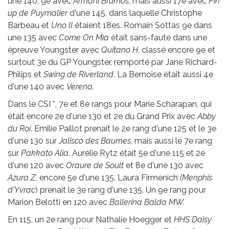
une 140, 9e avec
Armani Brumos
, mais aussi 17e avec
Pin
up de Puymalier
d'une 145, dans laquelle Christophe
Barbeau et
Uno II
étaient 18es. Romain Sottas 9e dans
une 135 avec
Come On Mia
était sans-faute dans une
épreuve Youngster avec
Quitano H
, classé encore 9e et
surtout 3e du GP Youngster, remporté par Jane Richard-
Philips et
Swing de Riverland
. La Bernoise était aussi 4e
d'une 140 avec
Verena.
Dans le CSI *, 7e et 8e rangs pour Marie Scharapan, qui
était encore 2e d'une 130 et 2e du Grand Prix avec
Abby
du Roi
. Emilie Paillot prenait le 2e rang d'une 125 et le 3e
d'une 130 sur
Jalisco des Baumes
, mais aussi le 7e rang
sur
Pakkato Alia
. Aurélie Rytz était 5e d'une 115 et 2e
d'une 120 avec
Oraure de Soult
et 8e d'une 130 avec
Azura Z,
encore 5e d'une 135. Laura Firmenich
(Menphis
d'Yvrac
) prenait le 3e rang d'une 135. Un 9e rang pour
Marion Belotti en 120 avec
Ballerina Balda MW.
En 115, un 2e rang pour Nathalie Hoegger et
HHS Daisy