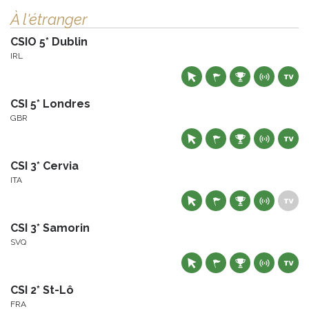
À l'étranger
CSIO 5* Dublin
IRL
CSI 5* Londres
GBR
CSI 3* Cervia
ITA
CSI 3* Samorin
SVQ
CSI 2* St-Lô
FRA