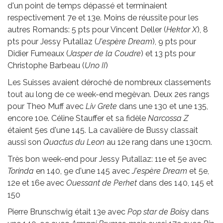
d'un point de temps dépassé et terminaient
respectivement 7e et 13e. Moins de réussite pour les
autres Romands: 5 pts pour Vincent Deller (
Hektor X
), 8
pts pour Jessy Putallaz (
J'espère Dream
), 9 pts pour
Didier Fumeaux (
Jasper de la Coudre
) et 13 pts pour
Christophe Barbeau (
Uno II
)
Les Suisses avaient déroché de nombreux classements
tout au long de ce week-end megèvan. Deux 2es rangs
pour Theo Muff avec
Liv Grete
dans une 130 et une 135,
encore 10e. Céline Stauffer et sa fidèle
Narcossa Z
étaient 5es d'une 145. La cavalière de Bussy classait
aussi son
Quactus du Leon
au 12e rang dans une 130cm.
Très bon week-end pour Jessy Putallaz: 11e et 5e avec
Torinda
en 140, 9e d'une 145 avec
J'espère Dream
et 5e,
12e et 16e avec
Ouessant de Perhet
dans des 140, 145 et
150
Pierre Brunschwig était 13e avec
Pop star de Bois
y dans