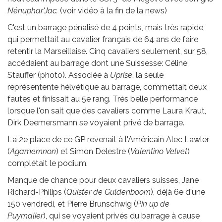
Nénuphar'Jac.
(voir vidéo à la fin de la news)
C'est un barrage pénalisé de 4 points, mais très rapide,
qui permettait au cavalier français de 64 ans de faire
retentir la Marseillaise. Cinq cavaliers seulement, sur 58,
accédaient au barrage dont une Suissesse: Céline
Stauffer (photo). Associée à
Uprise
, la seule
représentente hélvétique au barrage, commettait deux
fautes et finissait au 5e rang. Très belle performance
lorsque l'on sait que des cavaliers comme Laura Kraut,
Dirk Deemersmann se voyaient privé de barrage.
La 2e place de ce GP revenait à l'Américain Alec Lawler
(
Agamemnon
) et Simon Delestre (
Valentino
Velvet
)
complétait le podium.
Manque de chance pour deux cavaliers suisses, Jane
Richard-Philips (
Quister de Guldenboom
), déjà 6e d'une
150 vendredi, et Pierre Brunschwig (
Pin up de
Puymalier
), qui se voyaient privés du barrage à cause