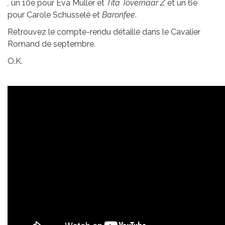
,
un 10e pour Eva Müller et
Tita Tovernaar Z
et un 6e
pour Carole Schusselé et
Baronfee
.
Retrouvez le compte-rendu détaillé dans le Cavalier
Romand de septembre.
O.K.