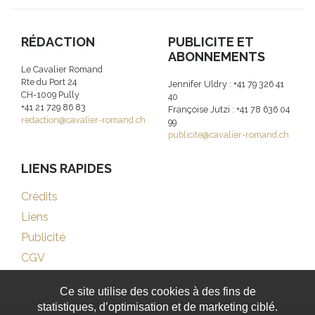
RÉDACTION
PUBLICITE ET
ABONNEMENTS
Le Cavalier Romand
Rte du Port 24
Jennifer Uldry : +41 79 326 41
CH-1009 Pully
40
+41 21 729 86 83
Françoise Jutzi : +41 78 636 04
redaction@cavalier-romand.ch
99
publicite@cavalier-romand.ch
LIENS RAPIDES
Crédits
Liens
Publicité
CGV
Ce site utilise des cookies à des fins de
statistiques, d’optimisation et de marketing ciblé.