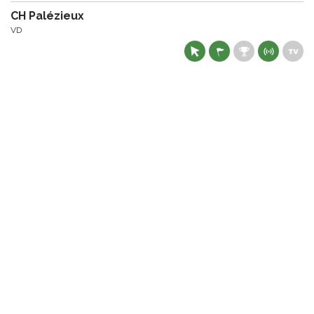
CH Palézieux
VD