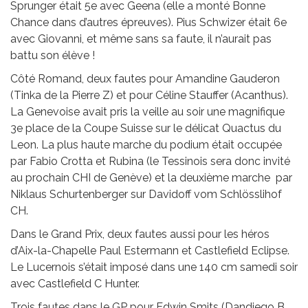
Sprunger était 5e avec Geena (elle a monté Bonne
Chance dans d’autres épreuves). Pius Schwizer était 6e
avec Giovanni, et même sans sa faute, il n’aurait pas
battu son élève !
Côté Romand, deux fautes pour Amandine Gauderon
(Tinka de la Pierre Z) et pour Céline Stauffer (Acanthus).
La Genevoise avait pris la veille au soir une magnifique
3e place de la Coupe Suisse sur le délicat Quactus du
Leon. La plus haute marche du podium était occupée
par Fabio Crotta et Rubina (le Tessinois sera donc invité
au prochain CHI de Genève) et la deuxième marche par
Niklaus Schurtenberger sur Davidoff vom Schlösslihof
CH.
Dans le Grand Prix, deux fautes aussi pour les héros
d’Aix-la-Chapelle Paul Estermann et Castlefield Eclipse.
Le Lucernois s’était imposé dans une 140 cm samedi soir
avec Castlefield C Hunter.
Trois fautes dans le GP pour Edwin Smits (Dandiego B