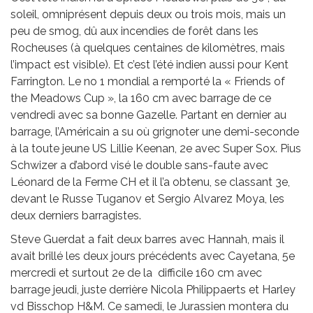
soleil, omniprésent depuis deux ou trois mois, mais un
peu de smog, dû aux incendies de forêt dans les
Rocheuses (à quelques centaines de kilomètres, mais
l’impact est visible). Et c’est l’été indien aussi pour Kent
Farrington. Le no 1 mondial a remporté la « Friends of
the Meadows Cup », la 160 cm avec barrage de ce
vendredi avec sa bonne Gazelle. Partant en dernier au
barrage, l’Américain a su où grignoter une demi-seconde
à la toute jeune US Lillie Keenan, 2e avec Super Sox. Pius
Schwizer a d’abord visé le double sans-faute avec
Léonard de la Ferme CH et il l’a obtenu, se classant 3e,
devant le Russe Tuganov et Sergio Alvarez Moya, les
deux derniers barragistes.
Steve Guerdat a fait deux barres avec Hannah, mais il
avait brillé les deux jours précédents avec Cayetana, 5e
mercredi et surtout 2e de la difficile 160 cm avec
barrage jeudi, juste derrière Nicola Philippaerts et Harley
vd Bisschop H&M. Ce samedi, le Jurassien montera du