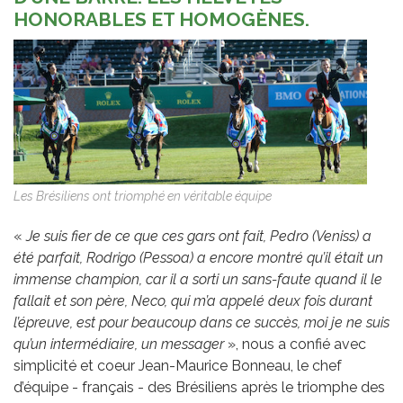
HONORABLES ET HOMOGÈNES.
Les Brésiliens ont triomphé en véritable équipe
«
Je suis fier de ce que ces gars ont fait, Pedro (Veniss) a
été parfait, Rodrigo (Pessoa) a encore montré qu’il était un
immense champion, car il a sorti un sans-faute quand il le
fallait et son père, Neco, qui m’a appelé deux fois durant
l’épreuve, est pour beaucoup dans ce succès, moi je ne suis
qu’un intermédiaire, un messager
», nous a confié avec
simplicité et coeur Jean-Maurice Bonneau, le chef
d’équipe - français - des Brésiliens après le triomphe des