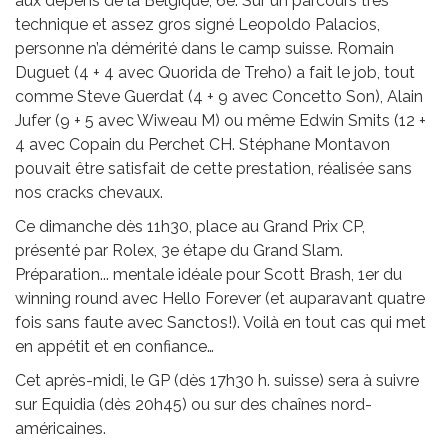
aux dépens de la Belgique, 6e. Sur un parcours très
technique et assez gros signé Leopoldo Palacios,
personne n’a démérité dans le camp suisse. Romain
Duguet (4 + 4 avec Quorida de Treho) a fait le job, tout
comme Steve Guerdat (4 + 9 avec Concetto Son), Alain
Jufer (9 + 5 avec Wiweau M) ou même Edwin Smits (12 +
4 avec Copain du Perchet CH. Stéphane Montavon
pouvait être satisfait de cette prestation, réalisée sans
nos cracks chevaux.
Ce dimanche dès 11h30, place au Grand Prix CP,
présenté par Rolex, 3e étape du Grand Slam.
Préparation... mentale idéale pour Scott Brash, 1er du
winning round avec Hello Forever (et auparavant quatre
fois sans faute avec Sanctos!). Voilà en tout cas qui met
en appétit et en confiance…
Cet après-midi, le GP (dès 17h30 h. suisse) sera à suivre
sur Equidia (dès 20h45) ou sur des chaînes nord-
américaines.