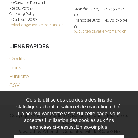
Le Cavalier Romand
Rte du Port 24
Jennifer Uldry : +41 79 326 41
CH-1009 Pully
40
+41 21 729 86 83
Françoise Jutzi : +41 78 636 04
redaction@cavalier-romand.ch
99
publicite@cavalier-romand.ch
LIENS RAPIDES
Crédits
Liens
Publicité
CGV
Ce site utilise des cookies à des fins de
statistiques, d’optimisation et de marketing ciblé.
En poursuivant votre visite sur cette page, vous
Copyright © 1999 - 2026 Le Cavalier Romand - Tous droits
acceptez l’utilisation des cookies aux fins
réservés
énoncées ci-dessus. En savoir plus.
Powered by Artionet
-
Generated with IceCube2.Net