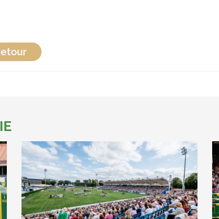
etour
IE