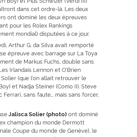
n Boy) et Pius Schwizer (Verdi III)
îtront dans cet ordre-là. Les deux
rs ont dominé les deux épreuves
nt pour les Rolex Rankings
ement mondial) disputées à ce jour.
di, Arthur G. da Silva avait remporté
sse épreuve avec barrage sur La Toya
a jument de Markus Fuchs, double sans
 Les Irlandais Lennon et O'Brien
olier (que l'on allait retrouver le
oy) et Nadja Steiner (Como II). Steve
Ferrari, sans faute... mais sans forcer,
use
Jalisca Solier (photo)
ont dominé
l'ex champion du monde Dermott
finale Coupe du monde de Genève), le