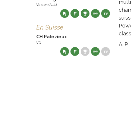
mult
Verden (ALL)
cham
suis
Powe
En Suisse
class
CH Palézieux
VD
A. P.