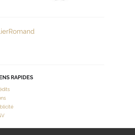
lierRomand
IENS RAPIDES
édits
ens
blicité
GV