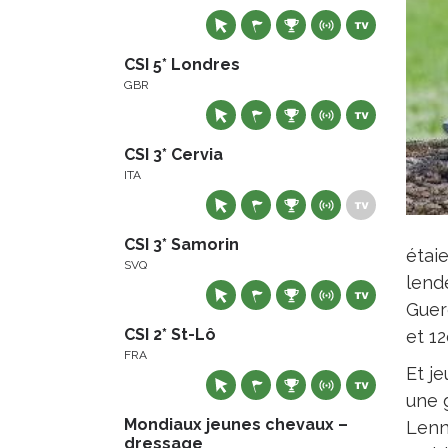
CSI 5* Londres
GBR
CSI 3* Cervia
ITA
CSI 3* Samorin
étaie
SVQ
lend
Guerd
CSI 2* St-Lô
et 12
FRA
Et je
une 
Mondiaux jeunes chevaux –
Lenn
dressage