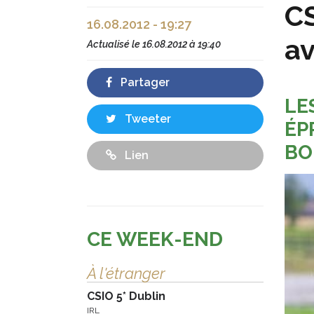
CS
16.08.2012 - 19:27
av
Actualisé le
16.08.2012 à 19:40
Partager
LE
Tweeter
ÉP
BO
Lien
CE WEEK-END
À l'étranger
CSIO 5* Dublin
IRL