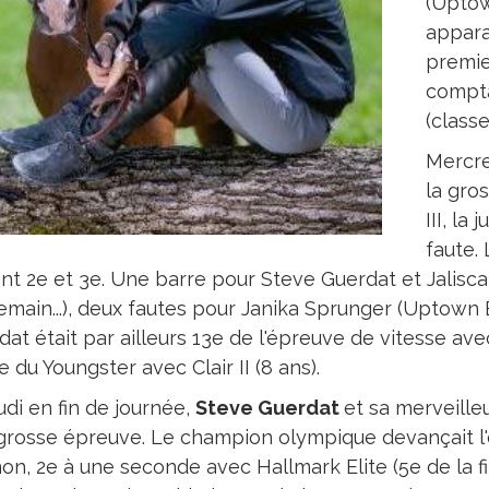
(Uptow
appara
premie
compta
(class
Mercre
la gro
III, l
faute.
nt 2e et 3e. Une barre pour Steve Guerdat et Jalisca S
emain...), deux fautes pour Janika Sprunger (Uptown B
at était par ailleurs 13e de l'épreuve de vitesse avec 
e du Youngster avec Clair II (8 ans).
udi en fin de journée,
Steve Guerdat
et sa merveille
grosse épreuve. Le champion olympique devançait 
on, 2e à une seconde avec Hallmark Elite (5e de la 