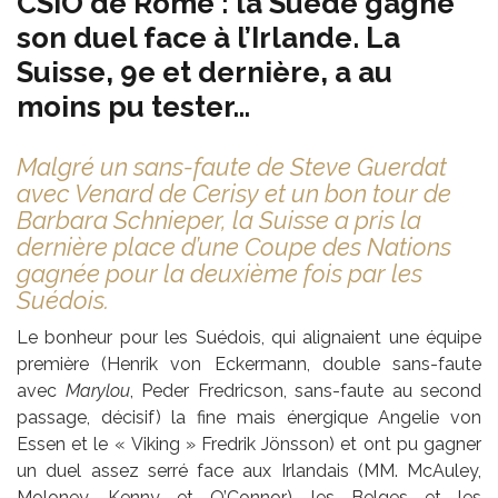
CSIO de Rome : la Suède gagne
son duel face à l’Irlande. La
Suisse, 9e et dernière, a au
moins pu tester…
Malgré un sans-faute de Steve Guerdat
avec Venard de Cerisy et un bon tour de
Barbara Schnieper, la Suisse a pris la
dernière place d’une Coupe des Nations
gagnée pour la deuxième fois par les
Suédois.
Le bonheur pour les Suédois, qui alignaient une équipe
première (Henrik von Eckermann, double sans-faute
avec
Marylou
, Peder Fredricson, sans-faute au second
passage, décisif) la fine mais énergique Angelie von
Essen et le « Viking » Fredrik Jönsson) et ont pu gagner
un duel assez serré face aux Irlandais (MM. McAuley,
Moloney, Kenny et O’Connor), les Belges et les