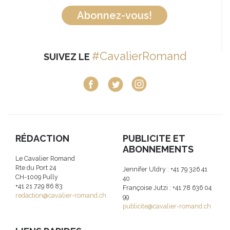
Abonnez-vous!
#CavalierRomand
SUIVEZ LE
RÉDACTION
PUBLICITE ET
ABONNEMENTS
Le Cavalier Romand
Rte du Port 24
Jennifer Uldry : +41 79 326 41
CH-1009 Pully
40
+41 21 729 86 83
Françoise Jutzi : +41 78 636 04
redaction@cavalier-romand.ch
99
publicite@cavalier-romand.ch