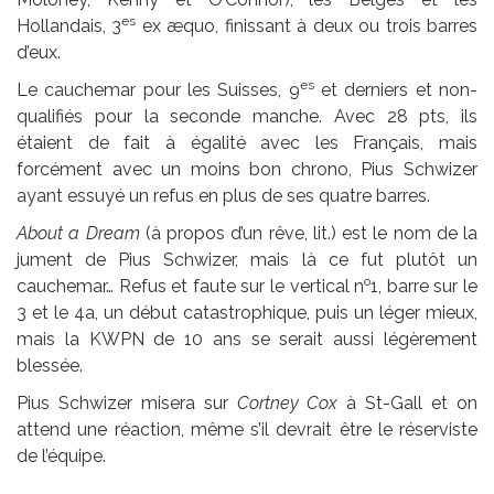
es
Hollandais, 3
ex æquo, finissant à deux ou trois barres
d’eux.
es
Le cauchemar pour les Suisses, 9
et derniers et non-
qualifiés pour la seconde manche. Avec 28 pts, ils
étaient de fait à égalité avec les Français, mais
forcément avec un moins bon chrono, Pius Schwizer
ayant essuyé un refus en plus de ses quatre barres.
About a Dream
(à propos d’un rêve, lit.) est le nom de la
jument de Pius Schwizer, mais là ce fut plutôt un
o
cauchemar… Refus et faute sur le vertical n
1, barre sur le
3 et le 4a, un début catastrophique, puis un léger mieux,
mais la KWPN de 10 ans se serait aussi légèrement
blessée.
Pius Schwizer misera sur
Cortney Cox
à St-Gall et on
attend une réaction, même s’il devrait être le réserviste
de l’équipe.