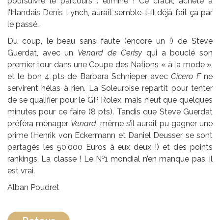
poursuivre le parcours : éliminé ! Ce crack, acheté à
l’Irlandais Denis Lynch, aurait semble-t-il déjà fait ça par
le passé…
Du coup, le beau sans faute (encore un !) de Steve
Guerdat, avec un
Venard de Cerisy
qui a bouclé son
premier tour dans une Coupe des Nations « à la mode »,
et le bon 4 pts de Barbara Schnieper avec
Cicero F
ne
servirent hélas à rien. La Soleuroise repartit pour tenter
de se qualifier pour le GP Rolex, mais n’eut que quelques
minutes pour ce faire (8 pts). Tandis que Steve Guerdat
préféra ménager
Venard
, même s’il aurait pu gagner une
prime (Henrik von Eckermann et Daniel Deusser se sont
partagés les 50'000 Euros à eux deux !) et des points
o
rankings. La classe ! Le N
1 mondial n’en manque pas, il
est vrai.
Alban Poudret