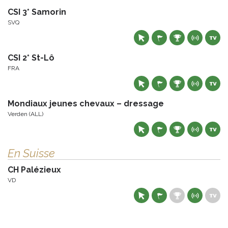
CSI 3* Samorin
SVQ
CSI 2* St-Lô
FRA
Mondiaux jeunes chevaux – dressage
Verden (ALL)
En Suisse
CH Palézieux
VD