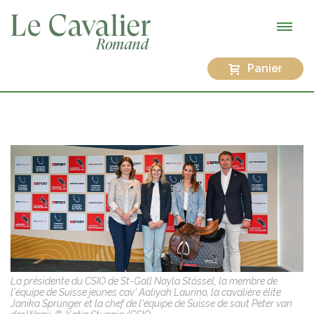
Panier
La présidente du CSIO de St-Gall Nayla Stössel, la membre de
l'équipe de Suisse jeunes cav' Aaliyah Laurino, la cavalière élite
Janika Sprunger et la chef de l'équipe de Suisse de saut Peter van