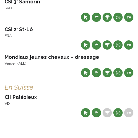
CSI 3* Samorin
SVQ
CSI 2* St-Lô
FRA
Mondiaux jeunes chevaux – dressage
Verden (ALL)
En Suisse
CH Palézieux
VD