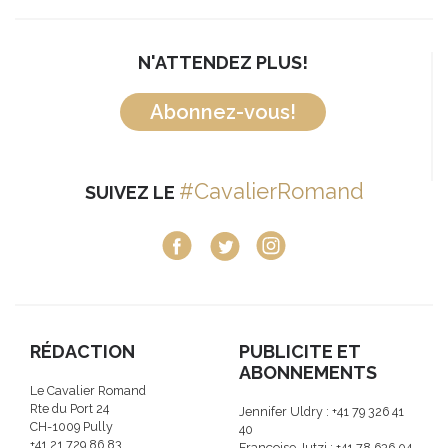
N'ATTENDEZ PLUS!
Abonnez-vous!
#CavalierRomand
SUIVEZ LE
RÉDACTION
PUBLICITE ET
ABONNEMENTS
Le Cavalier Romand
Rte du Port 24
Jennifer Uldry : +41 79 326 41
CH-1009 Pully
40
+41 21 729 86 83
Françoise Jutzi : +41 78 636 04